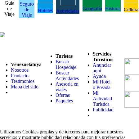
Guía
Seguro
de
Geografía
Historia
de
Cultura
Hoteles
Actividades
Viaje
Viaje
Servicios
Turistas
Turísticos
Buscar
Venezuelatuya
Anunciar
Hospedaje
Nosotros
aquí
Buscar
Contacto
Ayuda
Actividades
Testimonios
Mi Hotel
Asesoría en
Mapa del sitio
o Posada
viajes
Mi
Ofertas
Actividad
Paquetes
Turística
Publicidad
Utilizamos Cookies propias y de terceros para mejorar nuestros
servicios y mostrarte publicidad relacionada con tus preferencias.