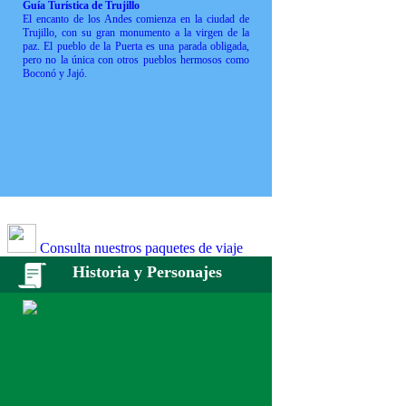
Guía Turística de Trujillo
El encanto de los Andes comienza en la ciudad de
Trujillo, con su gran monumento a la virgen de la
paz. El pueblo de la Puerta es una parada obligada,
pero no la única con otros pueblos hermosos como
Boconó y Jajó.
Consulta nuestros paquetes de viaje
Historia y Personajes