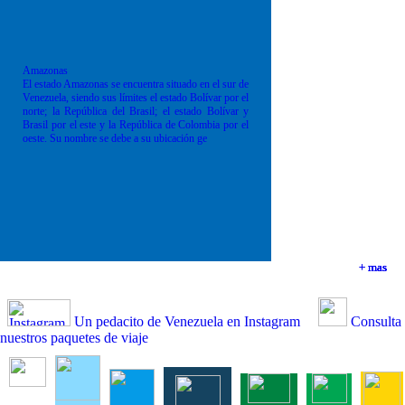
Amazonas
El estado Amazonas se encuentra situado en el sur de
Venezuela, siendo sus límites el estado Bolívar por el
norte; la República del Brasil; el estado Bolívar y
Brasil por el este y la República de Colombia por el
oeste. Su nombre se debe a su ubicación ge
+ mas
+ mas
+ mas
+ mas
Un pedacito de Venezuela en Instagram
Consulta
nuestros paquetes de viaje