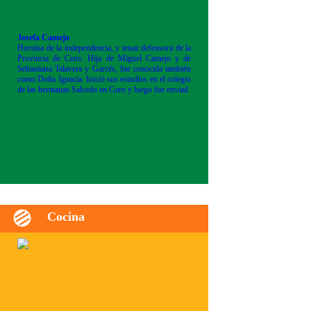
Josefa Camejo
Heroína de la independencia, y tenaz defensora de la
Provincia de Coro. Hija de Miguel Camejo y de
Sebastiana Talavera y Garcés, fue conocida también
como Doña Ignacia. Inició sus estudios en el colegio
de las hermanas Salcedo en Coro y luego fue enviad
Cocina