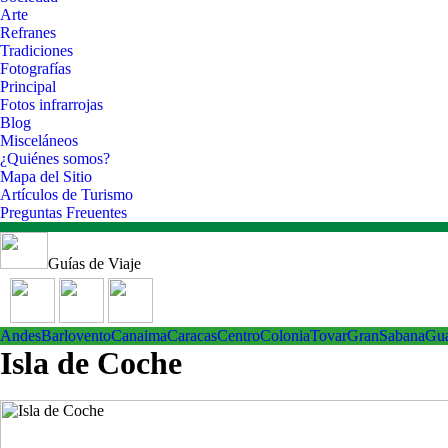
Arte
Refranes
Tradiciones
Fotografías
Principal
Fotos infrarrojas
Blog
Misceláneos
¿Quiénes somos?
Mapa del Sitio
Artículos de Turismo
Preguntas Freuentes
Guías de Viaje
Andes
Barlovento
Canaima
Caracas
Centro
ColoniaTovar
GranSabana
Gu
Isla de Coche