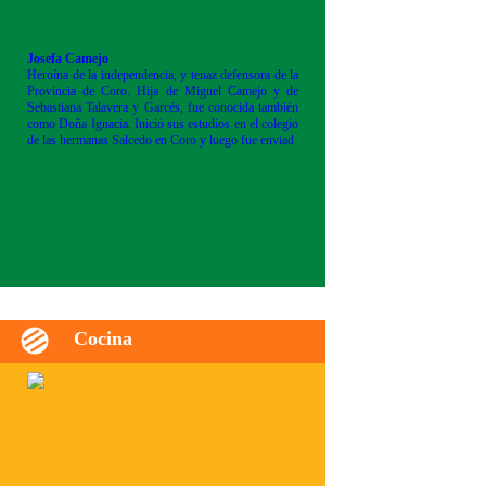
Josefa Camejo
Heroína de la independencia, y tenaz defensora de la
Provincia de Coro. Hija de Miguel Camejo y de
Sebastiana Talavera y Garcés, fue conocida también
como Doña Ignacia. Inició sus estudios en el colegio
de las hermanas Salcedo en Coro y luego fue enviad
Cocina