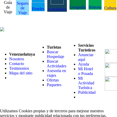
Guía
Seguro
de
Geografía
Historia
de
Cultura
Hoteles
Actividades
Viaje
Viaje
Servicios
Turistas
Turísticos
Buscar
Venezuelatuya
Anunciar
Hospedaje
Nosotros
aquí
Buscar
Contacto
Ayuda
Actividades
Testimonios
Mi Hotel
Asesoría en
Mapa del sitio
o Posada
viajes
Mi
Ofertas
Actividad
Paquetes
Turística
Publicidad
Utilizamos Cookies propias y de terceros para mejorar nuestros
servicios y mostrarte publicidad relacionada con tus preferencias.