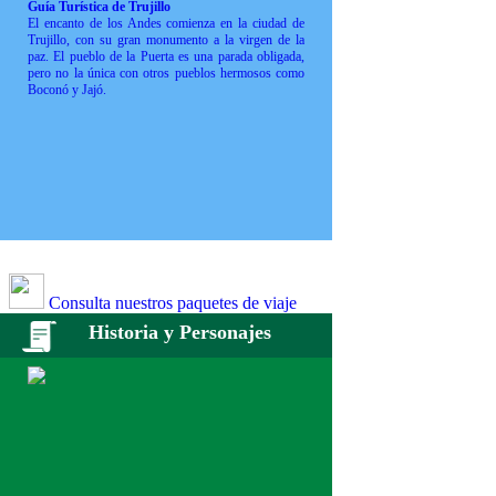
Guía Turística de Trujillo
El encanto de los Andes comienza en la ciudad de
Trujillo, con su gran monumento a la virgen de la
paz. El pueblo de la Puerta es una parada obligada,
pero no la única con otros pueblos hermosos como
Boconó y Jajó.
Consulta nuestros paquetes de viaje
Historia y Personajes