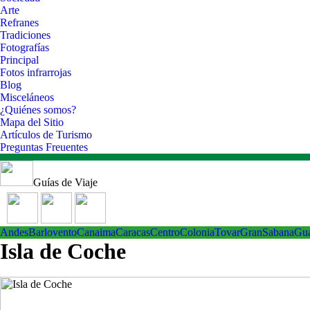
Arte
Refranes
Tradiciones
Fotografías
Principal
Fotos infrarrojas
Blog
Misceláneos
¿Quiénes somos?
Mapa del Sitio
Artículos de Turismo
Preguntas Freuentes
Guías de Viaje
Andes
Barlovento
Canaima
Caracas
Centro
ColoniaTovar
GranSabana
Gu
Isla de Coche