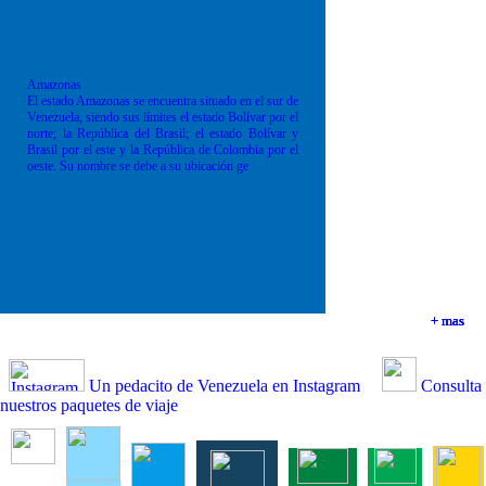
Amazonas
El estado Amazonas se encuentra situado en el sur de
Venezuela, siendo sus límites el estado Bolívar por el
norte; la República del Brasil; el estado Bolívar y
Brasil por el este y la República de Colombia por el
oeste. Su nombre se debe a su ubicación ge
+ mas
+ mas
+ mas
+ mas
Un pedacito de Venezuela en Instagram
Consulta
nuestros paquetes de viaje