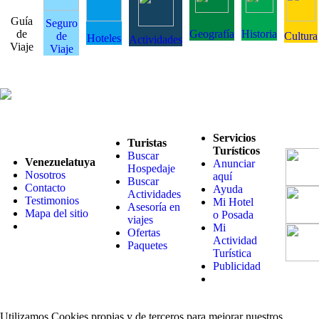
Guía
Seguro
de
Geografía
Historia
de
Cultura
Hoteles
Actividades
Viaje
Viaje
Servicios
Turistas
Turísticos
Buscar
Venezuelatuya
Anunciar
Hospedaje
Nosotros
aquí
Buscar
Contacto
Ayuda
Actividades
Testimonios
Mi Hotel
Asesoría en
Mapa del sitio
o Posada
viajes
Mi
Ofertas
Actividad
Paquetes
Turística
Publicidad
Utilizamos Cookies propias y de terceros para mejorar nuestros