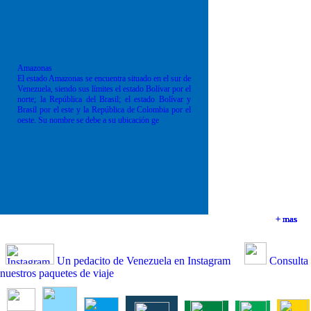
Amazonas
El estado Amazonas se encuentra situado en el sur de
Venezuela, siendo sus límites el estado Bolívar por el
norte; la República del Brasil; el estado Bolívar y
Brasil por el este y la República de Colombia por el
oeste. Su nombre se debe a su ubicación ge
+ mas
+ mas
+ mas
+ mas
Un pedacito de Venezuela en Instagram
Consulta
nuestros paquetes de viaje