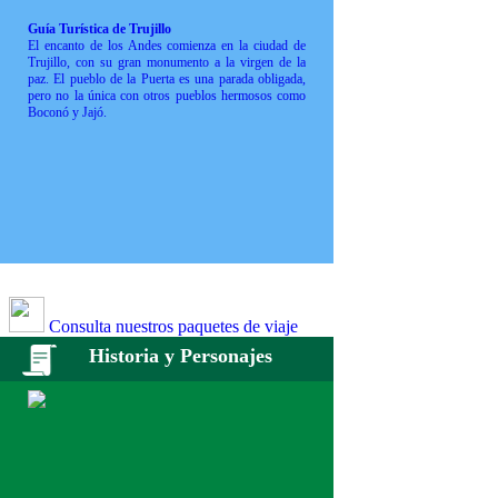
Guía Turística de Trujillo
El encanto de los Andes comienza en la ciudad de
Trujillo, con su gran monumento a la virgen de la
paz. El pueblo de la Puerta es una parada obligada,
pero no la única con otros pueblos hermosos como
Boconó y Jajó.
Consulta nuestros paquetes de viaje
Historia y Personajes