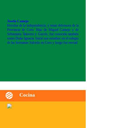
Josefa Camejo
Heroína de la independencia, y tenaz defensora de la
Provincia de Coro. Hija de Miguel Camejo y de
Sebastiana Talavera y Garcés, fue conocida también
como Doña Ignacia. Inició sus estudios en el colegio
de las hermanas Salcedo en Coro y luego fue enviad
Cocina