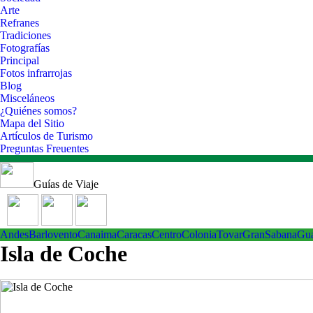
Arte
Refranes
Tradiciones
Fotografías
Principal
Fotos infrarrojas
Blog
Misceláneos
¿Quiénes somos?
Mapa del Sitio
Artículos de Turismo
Preguntas Freuentes
Guías de Viaje
Andes
Barlovento
Canaima
Caracas
Centro
ColoniaTovar
GranSabana
Gu
Isla de Coche