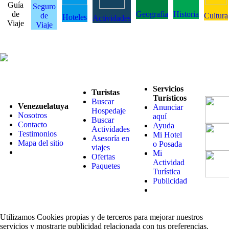
Guía
Seguro
de
Geografía
Historia
de
Cultura
Hoteles
Actividades
Viaje
Viaje
Servicios
Turistas
Turísticos
Buscar
Venezuelatuya
Anunciar
Hospedaje
Nosotros
aquí
Buscar
Contacto
Ayuda
Actividades
Testimonios
Mi Hotel
Asesoría en
Mapa del sitio
o Posada
viajes
Mi
Ofertas
Actividad
Paquetes
Turística
Publicidad
Utilizamos Cookies propias y de terceros para mejorar nuestros
servicios y mostrarte publicidad relacionada con tus preferencias.