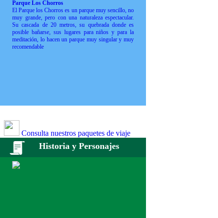
Parque Los Chorros
El Parque los Chorros es un parque muy sencillo, no
muy grande, pero con una naturaleza espectacular.
Su cascada de 20 metros, su quebrada donde es
posible bañarse, sus lugares para niños y para la
meditación, lo hacen un parque muy singular y muy
recomendable
Consulta nuestros paquetes de viaje
Historia y Personajes