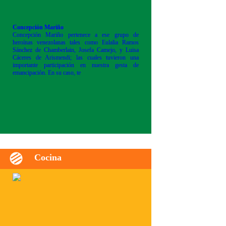
Concepción Mariño
Concepción Mariño pertenece a ese grupo de
heroínas venezolanas tales como Eulalia Ramos
Sánchez de Chamberlain, Josefa Camejo, y Luisa
Cáceres de Arismendi; las cuales tuvieron una
importante participación en nuestra gesta de
emancipación. En su caso, te
Cocina