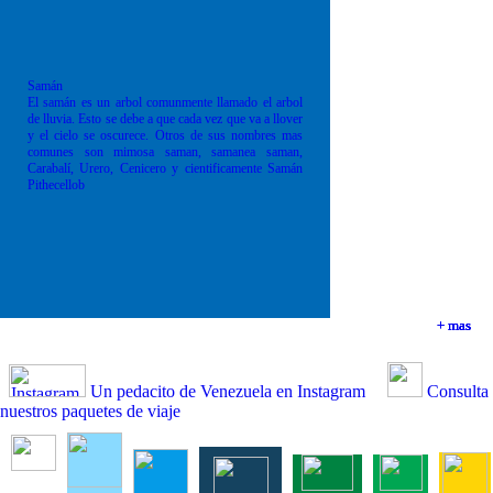
Samán
El samán es un arbol comunmente llamado el arbol
de lluvia. Esto se debe a que cada vez que va a llover
y el cielo se oscurece. Otros de sus nombres mas
comunes son mimosa saman, samanea saman,
Carabalí, Urero, Cenicero y cientificamente Samán
Pithecellob
+ mas
+ mas
+ mas
+ mas
Un pedacito de Venezuela en Instagram
Consulta
nuestros paquetes de viaje