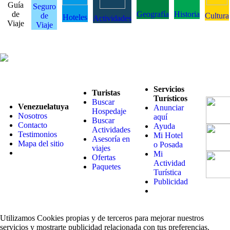
Guía
Seguro
de
Geografía
Historia
de
Cultura
Hoteles
Actividades
Viaje
Viaje
Servicios
Turistas
Turísticos
Buscar
Venezuelatuya
Anunciar
Hospedaje
Nosotros
aquí
Buscar
Contacto
Ayuda
Actividades
Testimonios
Mi Hotel
Asesoría en
Mapa del sitio
o Posada
viajes
Mi
Ofertas
Actividad
Paquetes
Turística
Publicidad
Utilizamos Cookies propias y de terceros para mejorar nuestros
servicios y mostrarte publicidad relacionada con tus preferencias.