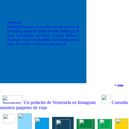
Amazonas
El estado Amazonas se encuentra situado en el sur de
Venezuela, siendo sus límites el estado Bolívar por el
norte; la República del Brasil; el estado Bolívar y
Brasil por el este y la República de Colombia por el
oeste. Su nombre se debe a su ubicación ge
+ mas
+ mas
+ mas
+ mas
Un pedacito de Venezuela en Instagram
Consulta
nuestros paquetes de viaje