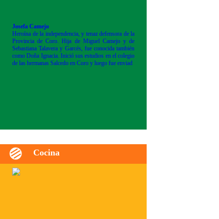
Josefa Camejo
Heroína de la independencia, y tenaz defensora de la
Provincia de Coro. Hija de Miguel Camejo y de
Sebastiana Talavera y Garcés, fue conocida también
como Doña Ignacia. Inició sus estudios en el colegio
de las hermanas Salcedo en Coro y luego fue enviad
Cocina