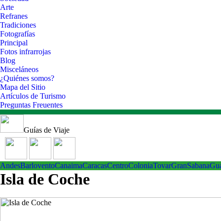
Arte
Refranes
Tradiciones
Fotografías
Principal
Fotos infrarrojas
Blog
Misceláneos
¿Quiénes somos?
Mapa del Sitio
Artículos de Turismo
Preguntas Freuentes
Guías de Viaje
Andes
Barlovento
Canaima
Caracas
Centro
ColoniaTovar
GranSabana
Gu
Isla de Coche