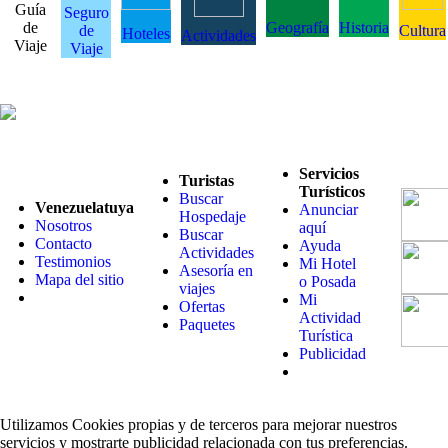
Guía
Seguro
de
Geografía
Historia
de
Cultura
Hoteles
Actividades
Viaje
Viaje
Servicios
Turistas
Turísticos
Buscar
Venezuelatuya
Anunciar
Hospedaje
Nosotros
aquí
Buscar
Contacto
Ayuda
Actividades
Testimonios
Mi Hotel
Asesoría en
Mapa del sitio
o Posada
viajes
Mi
Ofertas
Actividad
Paquetes
Turística
Publicidad
Utilizamos Cookies propias y de terceros para mejorar nuestros
servicios y mostrarte publicidad relacionada con tus preferencias.