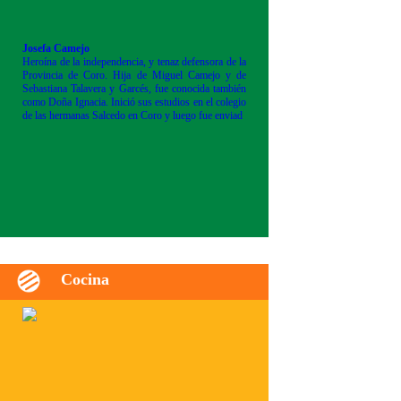
Josefa Camejo
Heroína de la independencia, y tenaz defensora de la
Provincia de Coro. Hija de Miguel Camejo y de
Sebastiana Talavera y Garcés, fue conocida también
como Doña Ignacia. Inició sus estudios en el colegio
de las hermanas Salcedo en Coro y luego fue enviad
Cocina