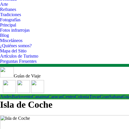
Arte
Refranes
Tradiciones
Fotografías
Principal
Fotos infrarrojas
Blog
Misceláneos
¿Quiénes somos?
Mapa del Sitio
Artículos de Turismo
Preguntas Freuentes
Guías de Viaje
Andes
Barlovento
Canaima
Caracas
Centro
ColoniaTovar
GranSabana
Gu
Isla de Coche