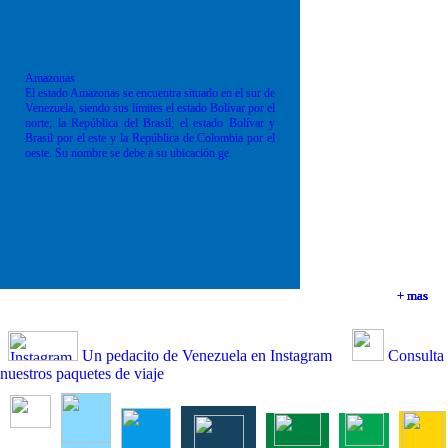
Amazonas
El estado Amazonas se encuentra situado en el sur de
Venezuela, siendo sus límites el estado Bolívar por el
norte; la República del Brasil; el estado Bolívar y
Brasil por el este y la República de Colombia por el
oeste. Su nombre se debe a su ubicación ge
+ mas
+ mas
+ mas
+ mas
Un pedacito de Venezuela en Instagram
Consulta
nuestros paquetes de viaje