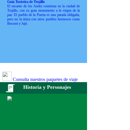
Guía Turística de Trujillo
El encanto de los Andes comienza en la ciudad de
Trujillo, con su gran monumento a la virgen de la
paz. El pueblo de la Puerta es una parada obligada,
pero no la única con otros pueblos hermosos como
Boconó y Jajó.
Consulta nuestros paquetes de viaje
Historia y Personajes