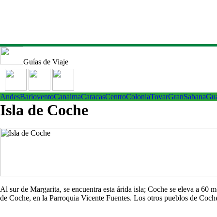
Guías de Viaje
Andes
Barlovento
Canaima
Caracas
Centro
ColoniaTovar
GranSabana
Gu
Isla de Coche
Al sur de Margarita, se encuentra esta árida isla; Coche se eleva a 60
de Coche, en la Parroquia Vicente Fuentes. Los otros pueblos de Co