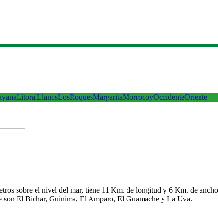
ayana
Litoral
Llanos
LosRoques
Margarita
Morrocoy
Occidente
Oriente
 metros sobre el nivel del mar, tiene 11 Km. de longitud y 6 Km. de an
che son El Bichar, Guinima, El Amparo, El Guamache y La Uva.