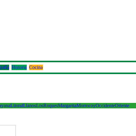
rafía
Historia
Cocina
ayana
Litoral
Llanos
LosRoques
Margarita
Morrocoy
Occidente
Oriente