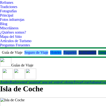
Refranes
Tradiciones
Fotografías
Principal
Fotos infrarrojas
Blog
Misceláneos
¿Quiénes somos?
Mapa del Sitio
Artículos de Turismo
Preguntas Freuentes
Guía de Viaje
Seguro de Viaje
Hoteles
Paquetes
Actividades
Geog
Guías de Viaje
Andes
Barlovento
Canaima
Caracas
Centro
ColoniaTovar
GranSabana
Gu
Isla de Coche