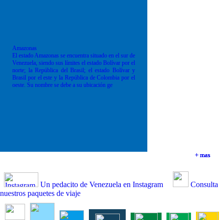
Amazonas
El estado Amazonas se encuentra situado en el sur de
Venezuela, siendo sus límites el estado Bolívar por el
norte; la República del Brasil; el estado Bolívar y
Brasil por el este y la República de Colombia por el
oeste. Su nombre se debe a su ubicación ge
+ mas
+ mas
+ mas
+ mas
Un pedacito de Venezuela en Instagram
Consulta
nuestros paquetes de viaje