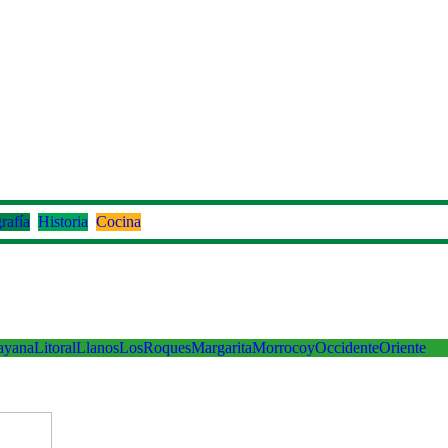
rafía
Historia
Cocina
ayana
Litoral
Llanos
LosRoques
Margarita
Morrocoy
Occidente
Oriente