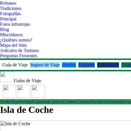
Refranes
Tradiciones
Fotografías
Principal
Fotos infrarrojas
Blog
Misceláneos
¿Quiénes somos?
Mapa del Sitio
Artículos de Turismo
Preguntas Freuentes
Guía de Viaje
Seguro de Viaje
Hoteles
Paquetes
Actividades
Geog
Guías de Viaje
Andes
Barlovento
Canaima
Caracas
Centro
ColoniaTovar
GranSabana
Gu
Isla de Coche