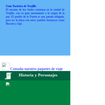
Guía Turística de Trujillo
El encanto de los Andes comienza en la ciudad de
Trujillo, con su gran monumento a la virgen de la
paz. El pueblo de la Puerta es una parada obligada,
pero no la única con otros pueblos hermosos como
Boconó y Jajó.
Consulta nuestros paquetes de viaje
Historia y Personajes