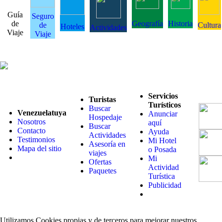
Guía
Seguro
de
Geografía
Historia
de
Cultura
Hoteles
Actividades
Viaje
Viaje
Servicios
Turistas
Turísticos
Buscar
Venezuelatuya
Anunciar
Hospedaje
Nosotros
aquí
Buscar
Contacto
Ayuda
Actividades
Testimonios
Mi Hotel
Asesoría en
Mapa del sitio
o Posada
viajes
Mi
Ofertas
Actividad
Paquetes
Turística
Publicidad
Utilizamos Cookies propias y de terceros para mejorar nuestros