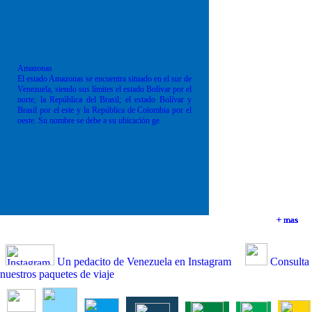
Amazonas
El estado Amazonas se encuentra situado en el sur de
Venezuela, siendo sus límites el estado Bolívar por el
norte; la República del Brasil; el estado Bolívar y
Brasil por el este y la República de Colombia por el
oeste. Su nombre se debe a su ubicación ge
+ mas
+ mas
+ mas
+ mas
Un pedacito de Venezuela en Instagram
Consulta
nuestros paquetes de viaje