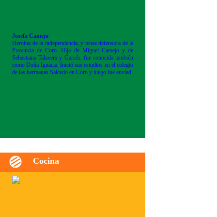
Josefa Camejo
Heroína de la independencia, y tenaz defensora de la
Provincia de Coro. Hija de Miguel Camejo y de
Sebastiana Talavera y Garcés, fue conocida también
como Doña Ignacia. Inició sus estudios en el colegio
de las hermanas Salcedo en Coro y luego fue enviad
Cocina