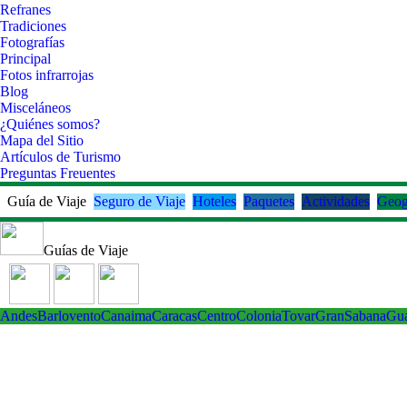
Refranes
Tradiciones
Fotografías
Principal
Fotos infrarrojas
Blog
Misceláneos
¿Quiénes somos?
Mapa del Sitio
Artículos de Turismo
Preguntas Freuentes
Guía de Viaje
Seguro de Viaje
Hoteles
Paquetes
Actividades
Geog
Guías de Viaje
Andes
Barlovento
Canaima
Caracas
Centro
ColoniaTovar
GranSabana
Gu