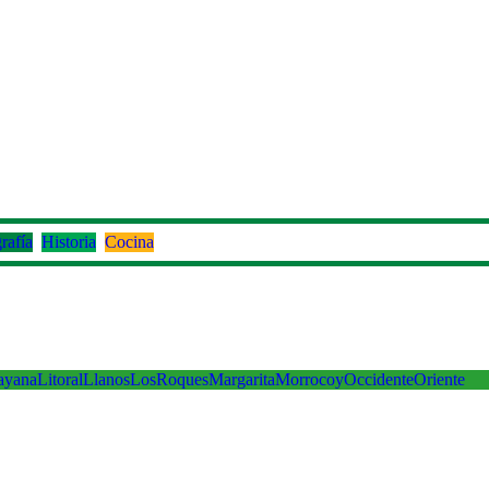
rafía
Historia
Cocina
ayana
Litoral
Llanos
LosRoques
Margarita
Morrocoy
Occidente
Oriente