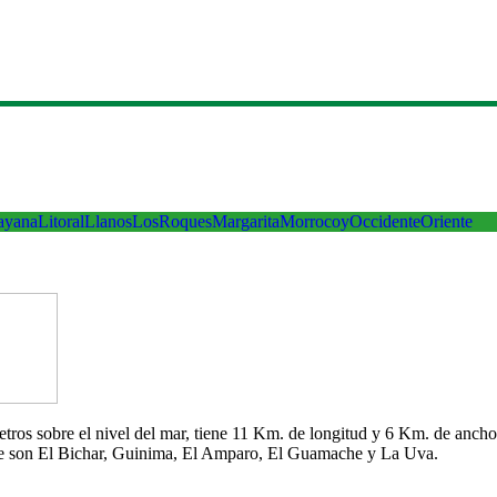
ayana
Litoral
Llanos
LosRoques
Margarita
Morrocoy
Occidente
Oriente
 metros sobre el nivel del mar, tiene 11 Km. de longitud y 6 Km. de an
che son El Bichar, Guinima, El Amparo, El Guamache y La Uva.