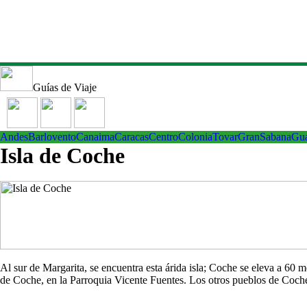
Guías de Viaje
Andes
Barlovento
Canaima
Caracas
Centro
ColoniaTovar
GranSabana
Gu
Isla de Coche
Al sur de Margarita, se encuentra esta árida isla; Coche se eleva a 60
de Coche, en la Parroquia Vicente Fuentes. Los otros pueblos de Co