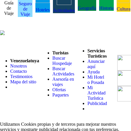
Guía
Seguro
de
Geografía
Historia
de
Cultura
Hoteles
Actividades
Viaje
Viaje
Servicios
Turistas
Turísticos
Buscar
Venezuelatuya
Anunciar
Hospedaje
Nosotros
aquí
Buscar
Contacto
Ayuda
Actividades
Testimonios
Mi Hotel
Asesoría en
Mapa del sitio
o Posada
viajes
Mi
Ofertas
Actividad
Paquetes
Turística
Publicidad
Utilizamos Cookies propias y de terceros para mejorar nuestros
servicios y mostrarte publicidad relacionada con tus preferencias.