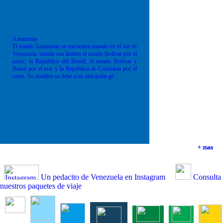
Amazonas
El estado Amazonas se encuentra situado en el sur de
Venezuela, siendo sus límites el estado Bolívar por el
norte; la República del Brasil; el estado Bolívar y
Brasil por el este y la República de Colombia por el
oeste. Su nombre se debe a su ubicación ge
+ mas
+ mas
+ mas
+ mas
Un pedacito de Venezuela en Instagram
Consulta
nuestros paquetes de viaje