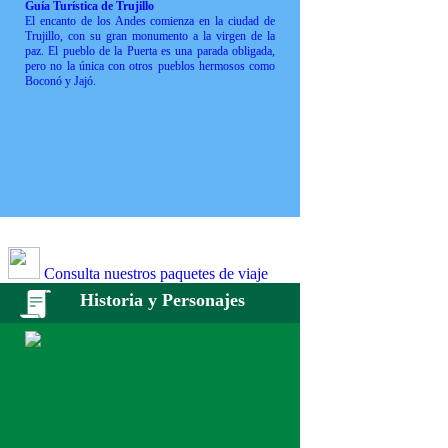
Guía Turística de Trujillo
El encanto de los Andes comienza en la ciudad de
Trujillo, con su gran monumento a la virgen de la
paz. El pueblo de la Puerta es una parada obligada,
pero no la única con otros pueblos hermosos como
Boconó y Jajó.
Consulta nuestros paquetes de viaje
Historia y Personajes