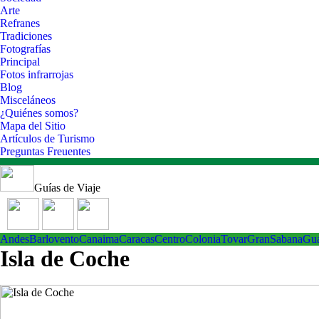
Arte
Refranes
Tradiciones
Fotografías
Principal
Fotos infrarrojas
Blog
Misceláneos
¿Quiénes somos?
Mapa del Sitio
Artículos de Turismo
Preguntas Freuentes
Guías de Viaje
Andes
Barlovento
Canaima
Caracas
Centro
ColoniaTovar
GranSabana
Gu
Isla de Coche