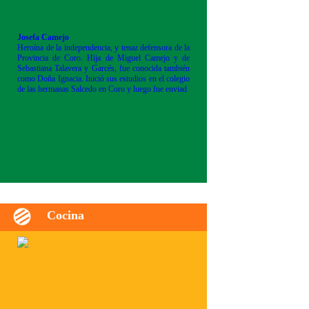
Josefa Camejo
Heroína de la independencia, y tenaz defensora de la
Provincia de Coro. Hija de Miguel Camejo y de
Sebastiana Talavera y Garcés, fue conocida también
como Doña Ignacia. Inició sus estudios en el colegio
de las hermanas Salcedo en Coro y luego fue enviad
Cocina