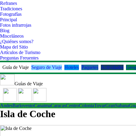
Refranes
Tradiciones
Fotografías
Principal
Fotos infrarrojas
Blog
Misceláneos
¿Quiénes somos?
Mapa del Sitio
Artículos de Turismo
Preguntas Freuentes
Guía de Viaje
Seguro de Viaje
Hoteles
Paquetes
Actividades
Geog
Guías de Viaje
Andes
Barlovento
Canaima
Caracas
Centro
ColoniaTovar
GranSabana
Gu
Isla de Coche