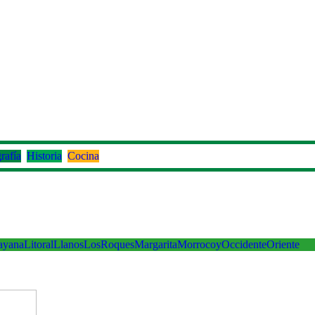
rafía
Historia
Cocina
ayana
Litoral
Llanos
LosRoques
Margarita
Morrocoy
Occidente
Oriente