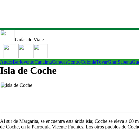
Guías de Viaje
Andes
Barlovento
Canaima
Caracas
Centro
ColoniaTovar
GranSabana
Gu
Isla de Coche
Al sur de Margarita, se encuentra esta árida isla; Coche se eleva a 60
de Coche, en la Parroquia Vicente Fuentes. Los otros pueblos de Co