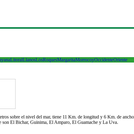
ayana
Litoral
Llanos
LosRoques
Margarita
Morrocoy
Occidente
Oriente
 metros sobre el nivel del mar, tiene 11 Km. de longitud y 6 Km. de an
che son El Bichar, Guinima, El Amparo, El Guamache y La Uva.