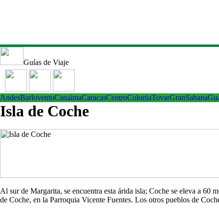
Guías de Viaje
Andes
Barlovento
Canaima
Caracas
Centro
ColoniaTovar
GranSabana
Gu
Isla de Coche
Al sur de Margarita, se encuentra esta árida isla; Coche se eleva a 60
de Coche, en la Parroquia Vicente Fuentes. Los otros pueblos de Co