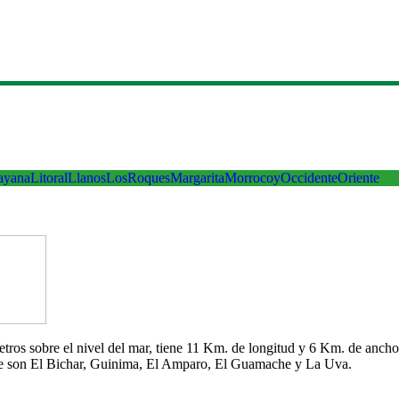
ayana
Litoral
Llanos
LosRoques
Margarita
Morrocoy
Occidente
Oriente
 metros sobre el nivel del mar, tiene 11 Km. de longitud y 6 Km. de an
che son El Bichar, Guinima, El Amparo, El Guamache y La Uva.