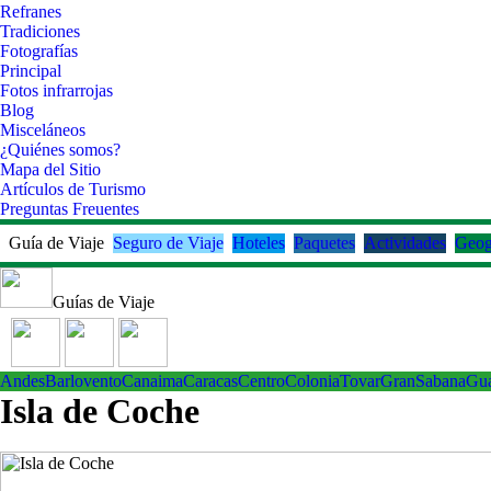
Refranes
Tradiciones
Fotografías
Principal
Fotos infrarrojas
Blog
Misceláneos
¿Quiénes somos?
Mapa del Sitio
Artículos de Turismo
Preguntas Freuentes
Guía de Viaje
Seguro de Viaje
Hoteles
Paquetes
Actividades
Geog
Guías de Viaje
Andes
Barlovento
Canaima
Caracas
Centro
ColoniaTovar
GranSabana
Gu
Isla de Coche