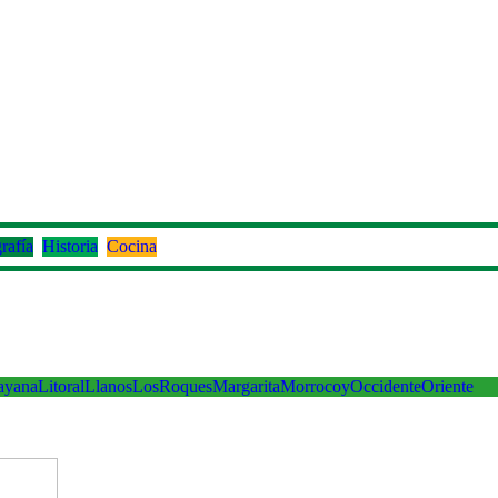
rafía
Historia
Cocina
ayana
Litoral
Llanos
LosRoques
Margarita
Morrocoy
Occidente
Oriente