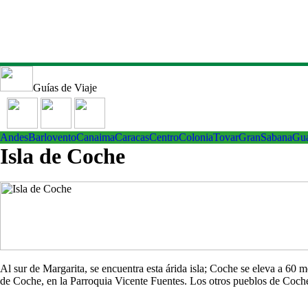
Guías de Viaje
Andes
Barlovento
Canaima
Caracas
Centro
ColoniaTovar
GranSabana
Gu
Isla de Coche
Al sur de Margarita, se encuentra esta árida isla; Coche se eleva a 60
de Coche, en la Parroquia Vicente Fuentes. Los otros pueblos de Co