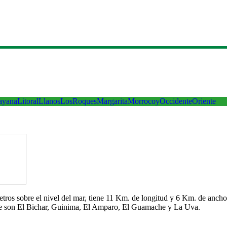
ayana
Litoral
Llanos
LosRoques
Margarita
Morrocoy
Occidente
Oriente
 metros sobre el nivel del mar, tiene 11 Km. de longitud y 6 Km. de an
che son El Bichar, Guinima, El Amparo, El Guamache y La Uva.