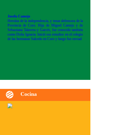
Josefa Camejo
Heroína de la independencia, y tenaz defensora de la
Provincia de Coro. Hija de Miguel Camejo y de
Sebastiana Talavera y Garcés, fue conocida también
como Doña Ignacia. Inició sus estudios en el colegio
de las hermanas Salcedo en Coro y luego fue enviad
Cocina