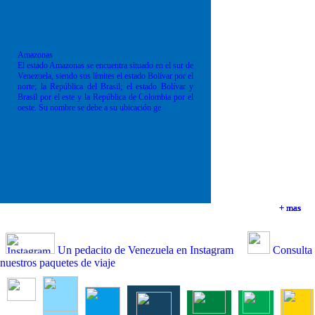
Amazonas
El estado Amazonas se encuentra situado en el sur de
Venezuela, siendo sus límites el estado Bolívar por el
norte; la República del Brasil; el estado Bolívar y
Brasil por el este y la República de Colombia por el
oeste. Su nombre se debe a su ubicación ge
+ mas
+ mas
+ mas
+ mas
Un pedacito de Venezuela en Instagram
Consulta
nuestros paquetes de viaje