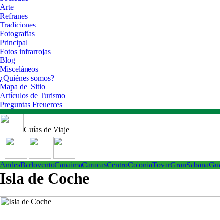
Arte
Refranes
Tradiciones
Fotografías
Principal
Fotos infrarrojas
Blog
Misceláneos
¿Quiénes somos?
Mapa del Sitio
Artículos de Turismo
Preguntas Freuentes
Guías de Viaje
Andes
Barlovento
Canaima
Caracas
Centro
ColoniaTovar
GranSabana
Gu
Isla de Coche