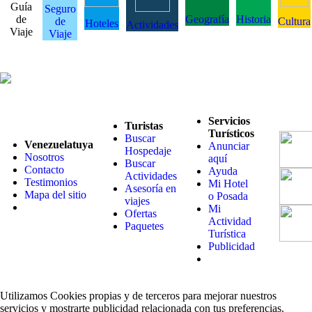
Guía
Seguro
de
Geografía
Historia
de
Cultura
Hoteles
Actividades
Viaje
Viaje
Servicios
Turistas
Turísticos
Buscar
Venezuelatuya
Anunciar
Hospedaje
Nosotros
aquí
Buscar
Contacto
Ayuda
Actividades
Testimonios
Mi Hotel
Asesoría en
Mapa del sitio
o Posada
viajes
Mi
Ofertas
Actividad
Paquetes
Turística
Publicidad
Utilizamos Cookies propias y de terceros para mejorar nuestros
servicios y mostrarte publicidad relacionada con tus preferencias.