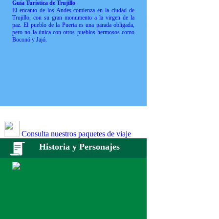
Guía Turística de Trujillo
El encanto de los Andes comienza en la ciudad de
Trujillo, con su gran monumento a la virgen de la
paz. El pueblo de la Puerta es una parada obligada,
pero no la única con otros pueblos hermosos como
Boconó y Jajó.
Consulta nuestros paquetes de viaje
Historia y Personajes