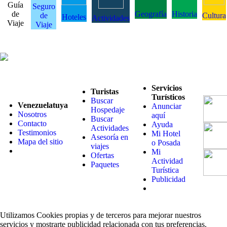
Guía
Seguro
de
Geografía
Historia
de
Cultura
Hoteles
Actividades
Viaje
Viaje
Servicios
Turistas
Turísticos
Buscar
Venezuelatuya
Anunciar
Hospedaje
Nosotros
aquí
Buscar
Contacto
Ayuda
Actividades
Testimonios
Mi Hotel
Asesoría en
Mapa del sitio
o Posada
viajes
Mi
Ofertas
Actividad
Paquetes
Turística
Publicidad
Utilizamos Cookies propias y de terceros para mejorar nuestros
servicios y mostrarte publicidad relacionada con tus preferencias.