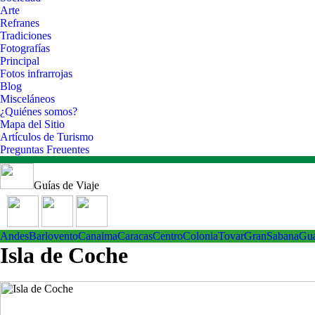
Arte
Refranes
Tradiciones
Fotografías
Principal
Fotos infrarrojas
Blog
Misceláneos
¿Quiénes somos?
Mapa del Sitio
Artículos de Turismo
Preguntas Freuentes
Guías de Viaje
Andes
Barlovento
Canaima
Caracas
Centro
ColoniaTovar
GranSabana
Gu
Isla de Coche