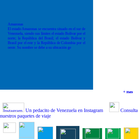
Amazonas
El estado Amazonas se encuentra situado en el sur de
Venezuela, siendo sus límites el estado Bolívar por el
norte; la República del Brasil; el estado Bolívar y
Brasil por el este y la República de Colombia por el
oeste. Su nombre se debe a su ubicación ge
+ mas
+ mas
+ mas
+ mas
Un pedacito de Venezuela en Instagram
Consulta
nuestros paquetes de viaje