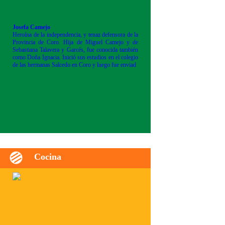
Josefa Camejo
Heroína de la independencia, y tenaz defensora de la
Provincia de Coro. Hija de Miguel Camejo y de
Sebastiana Talavera y Garcés, fue conocida también
como Doña Ignacia. Inició sus estudios en el colegio
de las hermanas Salcedo en Coro y luego fue enviad
Cocina