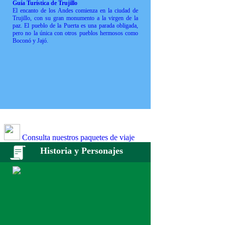
Guía Turística de Trujillo
El encanto de los Andes comienza en la ciudad de
Trujillo, con su gran monumento a la virgen de la
paz. El pueblo de la Puerta es una parada obligada,
pero no la única con otros pueblos hermosos como
Boconó y Jajó.
Consulta nuestros paquetes de viaje
Historia y Personajes