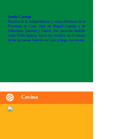
Josefa Camejo
Heroína de la independencia, y tenaz defensora de la
Provincia de Coro. Hija de Miguel Camejo y de
Sebastiana Talavera y Garcés, fue conocida también
como Doña Ignacia. Inició sus estudios en el colegio
de las hermanas Salcedo en Coro y luego fue enviad
Cocina