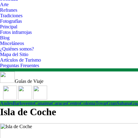
Arte
Refranes
Tradiciones
Fotografías
Principal
Fotos infrarrojas
Blog
Misceláneos
¿Quiénes somos?
Mapa del Sitio
Artículos de Turismo
Preguntas Freuentes
Guías de Viaje
Andes
Barlovento
Canaima
Caracas
Centro
ColoniaTovar
GranSabana
Gu
Isla de Coche