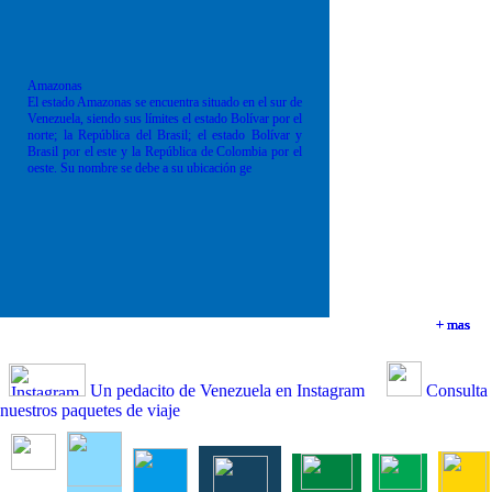
Amazonas
El estado Amazonas se encuentra situado en el sur de
Venezuela, siendo sus límites el estado Bolívar por el
norte; la República del Brasil; el estado Bolívar y
Brasil por el este y la República de Colombia por el
oeste. Su nombre se debe a su ubicación ge
+ mas
+ mas
+ mas
+ mas
Un pedacito de Venezuela en Instagram
Consulta
nuestros paquetes de viaje