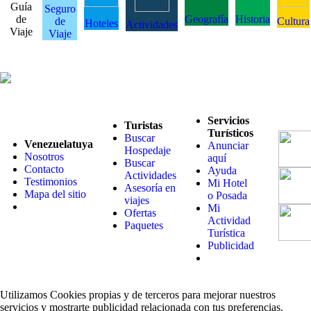
Guía
Seguro
de
Geografía
Historia
de
Cultura
Hoteles
Actividades
Viaje
Viaje
Servicios
Turistas
Turísticos
Buscar
Venezuelatuya
Anunciar
Hospedaje
Nosotros
aquí
Buscar
Contacto
Ayuda
Actividades
Testimonios
Mi Hotel
Asesoría en
Mapa del sitio
o Posada
viajes
Mi
Ofertas
Actividad
Paquetes
Turística
Publicidad
Utilizamos Cookies propias y de terceros para mejorar nuestros
servicios y mostrarte publicidad relacionada con tus preferencias.