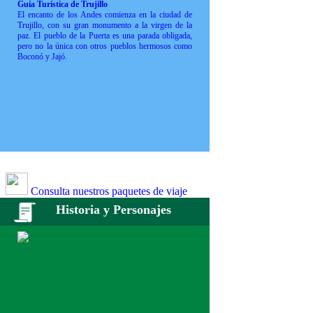
Guía Turística de Trujillo
El encanto de los Andes comienza en la ciudad de
Trujillo, con su gran monumento a la virgen de la
paz. El pueblo de la Puerta es una parada obligada,
pero no la única con otros pueblos hermosos como
Boconó y Jajó.
Consulta nuestros paquetes de viaje
Historia y Personajes