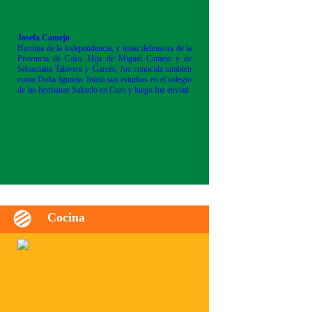
Josefa Camejo
Heroína de la independencia, y tenaz defensora de la
Provincia de Coro. Hija de Miguel Camejo y de
Sebastiana Talavera y Garcés, fue conocida también
como Doña Ignacia. Inició sus estudios en el colegio
de las hermanas Salcedo en Coro y luego fue enviad
Cocina