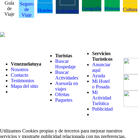
Guía
Seguro
de
Geografía
Historia
de
Cultura
Hoteles
Actividades
Viaje
Viaje
Servicios
Turistas
Turísticos
Buscar
Venezuelatuya
Anunciar
Hospedaje
Nosotros
aquí
Buscar
Contacto
Ayuda
Actividades
Testimonios
Mi Hotel
Asesoría en
Mapa del sitio
o Posada
viajes
Mi
Ofertas
Actividad
Paquetes
Turística
Publicidad
Utilizamos Cookies propias y de terceros para mejorar nuestros
servicios y mostrarte publicidad relacionada con tus preferencias.