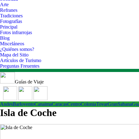
Arte
Refranes
Tradiciones
Fotografías
Principal
Fotos infrarrojas
Blog
Misceláneos
¿Quiénes somos?
Mapa del Sitio
Artículos de Turismo
Preguntas Freuentes
Guías de Viaje
Andes
Barlovento
Canaima
Caracas
Centro
ColoniaTovar
GranSabana
Gu
Isla de Coche