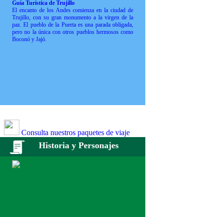
Guía Turística de Trujillo
El encanto de los Andes comienza en la ciudad de
Trujillo, con su gran monumento a la virgen de la
paz. El pueblo de la Puerta es una parada obligada,
pero no la única con otros pueblos hermosos como
Boconó y Jajó.
Consulta nuestros paquetes de viaje
Historia y Personajes