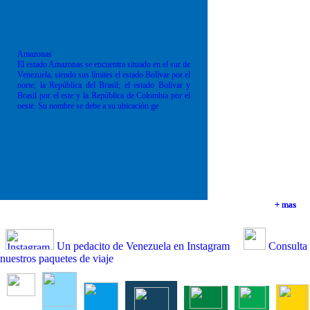
Amazonas
El estado Amazonas se encuentra situado en el sur de
Venezuela, siendo sus límites el estado Bolívar por el
norte; la República del Brasil; el estado Bolívar y
Brasil por el este y la República de Colombia por el
oeste. Su nombre se debe a su ubicación ge
+ mas
+ mas
+ mas
+ mas
Un pedacito de Venezuela en Instagram
Consulta
nuestros paquetes de viaje