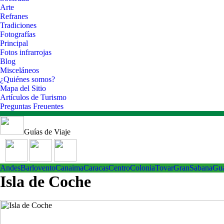
Arte
Refranes
Tradiciones
Fotografías
Principal
Fotos infrarrojas
Blog
Misceláneos
¿Quiénes somos?
Mapa del Sitio
Artículos de Turismo
Preguntas Freuentes
Guías de Viaje
Andes
Barlovento
Canaima
Caracas
Centro
ColoniaTovar
GranSabana
Gu
Isla de Coche