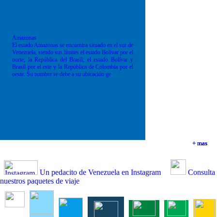
Amazonas
El estado Amazonas se encuentra situado en el sur de
Venezuela, siendo sus límites el estado Bolívar por el
norte; la República del Brasil; el estado Bolívar y
Brasil por el este y la República de Colombia por el
oeste. Su nombre se debe a su ubicación ge
+ mas
+ mas
+ mas
+ mas
Un pedacito de Venezuela en Instagram
Consulta
nuestros paquetes de viaje