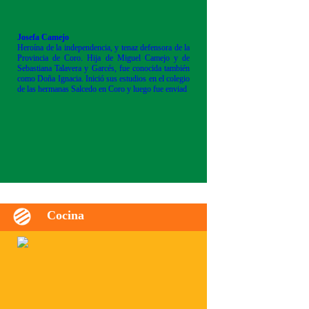
Josefa Camejo
Heroína de la independencia, y tenaz defensora de la
Provincia de Coro. Hija de Miguel Camejo y de
Sebastiana Talavera y Garcés, fue conocida también
como Doña Ignacia. Inició sus estudios en el colegio
de las hermanas Salcedo en Coro y luego fue enviad
Cocina