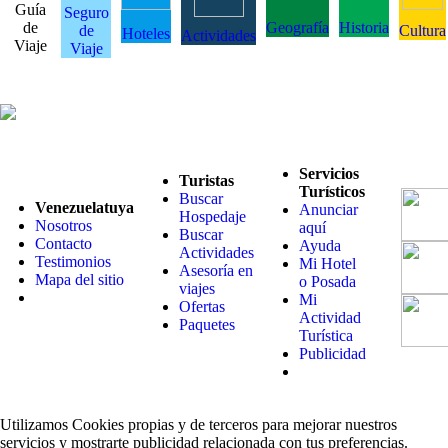
Guía
Seguro
de
Geografía
Historia
de
Cultura
Hoteles
Actividades
Viaje
Viaje
Servicios
Turistas
Turísticos
Buscar
Venezuelatuya
Anunciar
Hospedaje
Nosotros
aquí
Buscar
Contacto
Ayuda
Actividades
Testimonios
Mi Hotel
Asesoría en
Mapa del sitio
o Posada
viajes
Mi
Ofertas
Actividad
Paquetes
Turística
Publicidad
Utilizamos Cookies propias y de terceros para mejorar nuestros
servicios y mostrarte publicidad relacionada con tus preferencias.