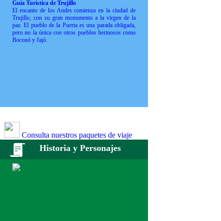
Guía Turística de Trujillo
El encanto de los Andes comienza en la ciudad de
Trujillo, con su gran monumento a la virgen de la
paz. El pueblo de la Puerta es una parada obligada,
pero no la única con otros pueblos hermosos como
Boconó y Jajó.
Consulta nuestros paquetes de viaje
Historia y Personajes