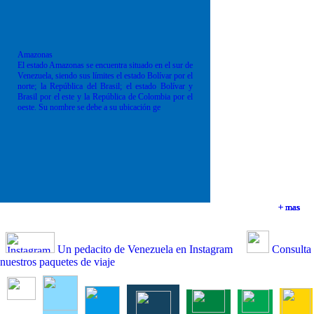
Amazonas
El estado Amazonas se encuentra situado en el sur de
Venezuela, siendo sus límites el estado Bolívar por el
norte; la República del Brasil; el estado Bolívar y
Brasil por el este y la República de Colombia por el
oeste. Su nombre se debe a su ubicación ge
+ mas
+ mas
+ mas
+ mas
Un pedacito de Venezuela en Instagram
Consulta
nuestros paquetes de viaje