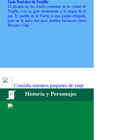
Guía Turística de Trujillo
El encanto de los Andes comienza en la ciudad de
Trujillo, con su gran monumento a la virgen de la
paz. El pueblo de la Puerta es una parada obligada,
pero no la única con otros pueblos hermosos como
Boconó y Jajó.
Consulta nuestros paquetes de viaje
Historia y Personajes