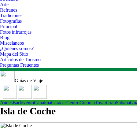
Arte
Refranes
Tradiciones
Fotografías
Principal
Fotos infrarrojas
Blog
Misceláneos
¿Quiénes somos?
Mapa del Sitio
Artículos de Turismo
Preguntas Freuentes
Guías de Viaje
Andes
Barlovento
Canaima
Caracas
Centro
ColoniaTovar
GranSabana
Gu
Isla de Coche