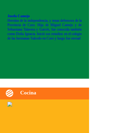
Josefa Camejo
Heroína de la independencia, y tenaz defensora de la
Provincia de Coro. Hija de Miguel Camejo y de
Sebastiana Talavera y Garcés, fue conocida también
como Doña Ignacia. Inició sus estudios en el colegio
de las hermanas Salcedo en Coro y luego fue enviad
Cocina