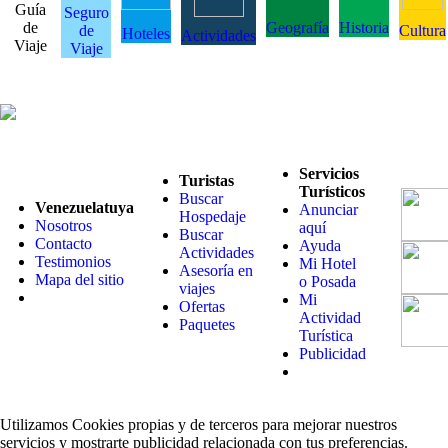
Guía
Seguro
de
Geografía
Historia
de
Cultura
Hoteles
Actividades
Viaje
Viaje
Servicios
Turistas
Turísticos
Buscar
Venezuelatuya
Anunciar
Hospedaje
Nosotros
aquí
Buscar
Contacto
Ayuda
Actividades
Testimonios
Mi Hotel
Asesoría en
Mapa del sitio
o Posada
viajes
Mi
Ofertas
Actividad
Paquetes
Turística
Publicidad
Utilizamos Cookies propias y de terceros para mejorar nuestros
servicios y mostrarte publicidad relacionada con tus preferencias.