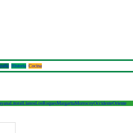
rafía
Historia
Cocina
ayana
Litoral
Llanos
LosRoques
Margarita
Morrocoy
Occidente
Oriente