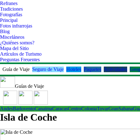
Refranes
Tradiciones
Fotografías
Principal
Fotos infrarrojas
Blog
Misceláneos
¿Quiénes somos?
Mapa del Sitio
Artículos de Turismo
Preguntas Freuentes
Guía de Viaje
Seguro de Viaje
Hoteles
Paquetes
Actividades
Geog
Guías de Viaje
Andes
Barlovento
Canaima
Caracas
Centro
ColoniaTovar
GranSabana
Gu
Isla de Coche