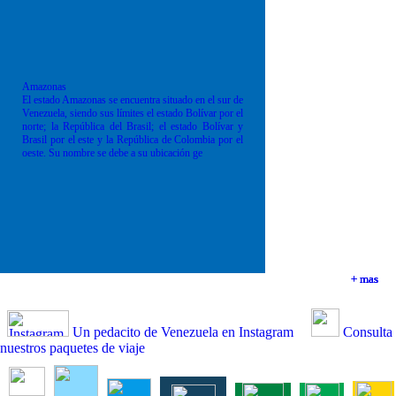
Amazonas
El estado Amazonas se encuentra situado en el sur de
Venezuela, siendo sus límites el estado Bolívar por el
norte; la República del Brasil; el estado Bolívar y
Brasil por el este y la República de Colombia por el
oeste. Su nombre se debe a su ubicación ge
+ mas
+ mas
+ mas
+ mas
Un pedacito de Venezuela en Instagram
Consulta
nuestros paquetes de viaje