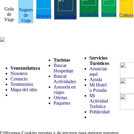
Guía
Seguro
de
Geografía
Historia
de
Cultura
Hoteles
Actividades
Viaje
Viaje
Servicios
Turistas
Turísticos
Buscar
Venezuelatuya
Anunciar
Hospedaje
Nosotros
aquí
Buscar
Contacto
Ayuda
Actividades
Testimonios
Mi Hotel
Asesoría en
Mapa del sitio
o Posada
viajes
Mi
Ofertas
Actividad
Paquetes
Turística
Publicidad
Utilizamos Cookies propias y de terceros para mejorar nuestros