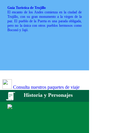
Guía Turística de Trujillo
El encanto de los Andes comienza en la ciudad de
Trujillo, con su gran monumento a la virgen de la
paz. El pueblo de la Puerta es una parada obligada,
pero no la única con otros pueblos hermosos como
Boconó y Jajó.
Consulta nuestros paquetes de viaje
Historia y Personajes