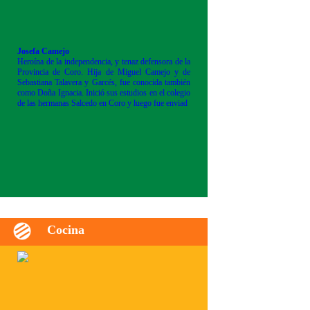
Josefa Camejo
Heroína de la independencia, y tenaz defensora de la
Provincia de Coro. Hija de Miguel Camejo y de
Sebastiana Talavera y Garcés, fue conocida también
como Doña Ignacia. Inició sus estudios en el colegio
de las hermanas Salcedo en Coro y luego fue enviad
Cocina