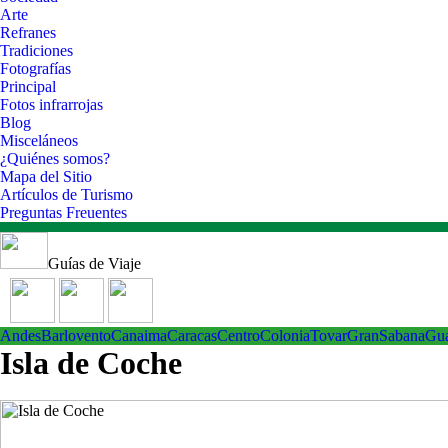
Arte
Refranes
Tradiciones
Fotografías
Principal
Fotos infrarrojas
Blog
Misceláneos
¿Quiénes somos?
Mapa del Sitio
Artículos de Turismo
Preguntas Freuentes
Guías de Viaje
Andes
Barlovento
Canaima
Caracas
Centro
ColoniaTovar
GranSabana
Gu
Isla de Coche