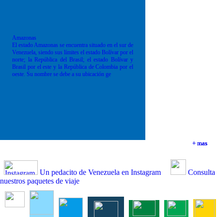
Amazonas
El estado Amazonas se encuentra situado en el sur de
Venezuela, siendo sus límites el estado Bolívar por el
norte; la República del Brasil; el estado Bolívar y
Brasil por el este y la República de Colombia por el
oeste. Su nombre se debe a su ubicación ge
+ mas
+ mas
+ mas
+ mas
Un pedacito de Venezuela en Instagram
Consulta
nuestros paquetes de viaje