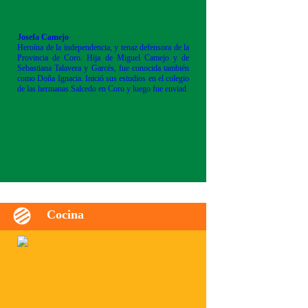
Josefa Camejo
Heroína de la independencia, y tenaz defensora de la
Provincia de Coro. Hija de Miguel Camejo y de
Sebastiana Talavera y Garcés, fue conocida también
como Doña Ignacia. Inició sus estudios en el colegio
de las hermanas Salcedo en Coro y luego fue enviad
Cocina