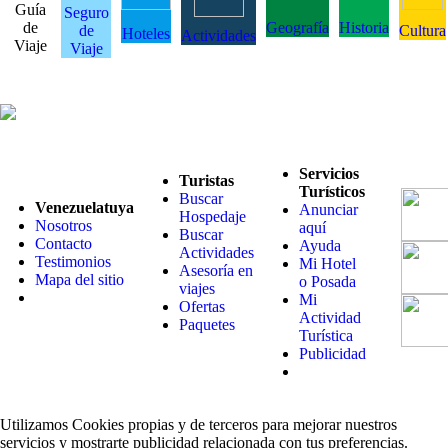
Guía
Seguro
de
Geografía
Historia
de
Cultura
Hoteles
Actividades
Viaje
Viaje
Servicios
Turistas
Turísticos
Buscar
Venezuelatuya
Anunciar
Hospedaje
Nosotros
aquí
Buscar
Contacto
Ayuda
Actividades
Testimonios
Mi Hotel
Asesoría en
Mapa del sitio
o Posada
viajes
Mi
Ofertas
Actividad
Paquetes
Turística
Publicidad
Utilizamos Cookies propias y de terceros para mejorar nuestros
servicios y mostrarte publicidad relacionada con tus preferencias.