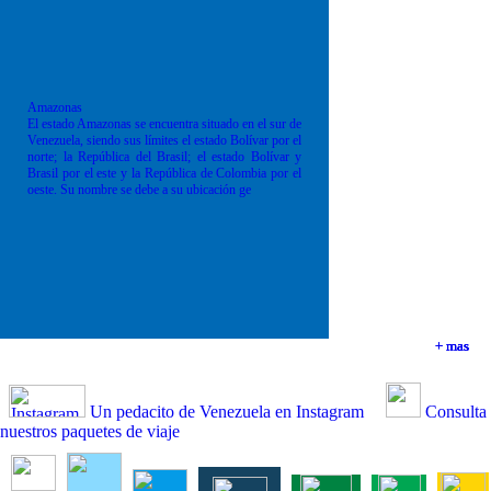
Amazonas
El estado Amazonas se encuentra situado en el sur de
Venezuela, siendo sus límites el estado Bolívar por el
norte; la República del Brasil; el estado Bolívar y
Brasil por el este y la República de Colombia por el
oeste. Su nombre se debe a su ubicación ge
+ mas
+ mas
+ mas
+ mas
Un pedacito de Venezuela en Instagram
Consulta
nuestros paquetes de viaje