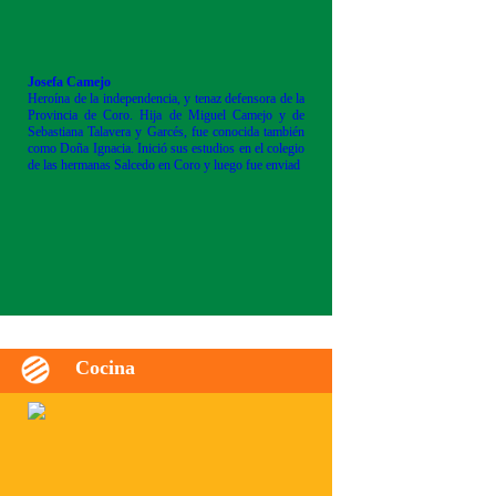
Josefa Camejo
Heroína de la independencia, y tenaz defensora de la
Provincia de Coro. Hija de Miguel Camejo y de
Sebastiana Talavera y Garcés, fue conocida también
como Doña Ignacia. Inició sus estudios en el colegio
de las hermanas Salcedo en Coro y luego fue enviad
Cocina