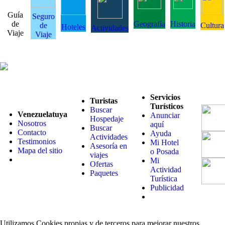
Guía
Seguro
de
Geografía
Historia
de
Cultura
Hoteles
Actividades
Viaje
Viaje
Servicios
Turistas
Turísticos
Buscar
Venezuelatuya
Anunciar
Hospedaje
Nosotros
aquí
Buscar
Contacto
Ayuda
Actividades
Testimonios
Mi Hotel
Asesoría en
Mapa del sitio
o Posada
viajes
Mi
Ofertas
Actividad
Paquetes
Turística
Publicidad
Utilizamos Cookies propias y de terceros para mejorar nuestros