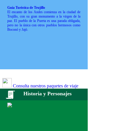
Guía Turística de Trujillo
El encanto de los Andes comienza en la ciudad de
Trujillo, con su gran monumento a la virgen de la
paz. El pueblo de la Puerta es una parada obligada,
pero no la única con otros pueblos hermosos como
Boconó y Jajó.
Consulta nuestros paquetes de viaje
Historia y Personajes