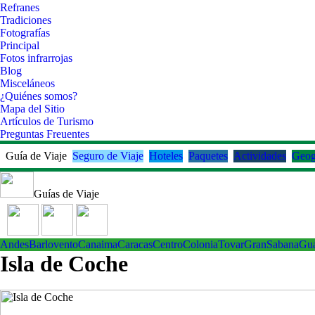
Refranes
Tradiciones
Fotografías
Principal
Fotos infrarrojas
Blog
Misceláneos
¿Quiénes somos?
Mapa del Sitio
Artículos de Turismo
Preguntas Freuentes
Guía de Viaje
Seguro de Viaje
Hoteles
Paquetes
Actividades
Geog
Guías de Viaje
Andes
Barlovento
Canaima
Caracas
Centro
ColoniaTovar
GranSabana
Gu
Isla de Coche