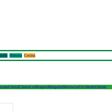
rafía
Historia
Cocina
ayana
Litoral
Llanos
LosRoques
Margarita
Morrocoy
Occidente
Oriente