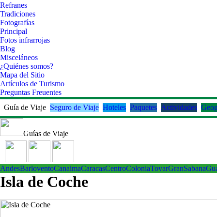
Refranes
Tradiciones
Fotografías
Principal
Fotos infrarrojas
Blog
Misceláneos
¿Quiénes somos?
Mapa del Sitio
Artículos de Turismo
Preguntas Freuentes
Guía de Viaje
Seguro de Viaje
Hoteles
Paquetes
Actividades
Geog
Guías de Viaje
Andes
Barlovento
Canaima
Caracas
Centro
ColoniaTovar
GranSabana
Gu
Isla de Coche