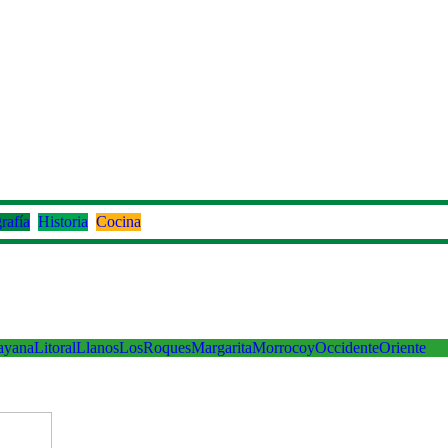
rafía
Historia
Cocina
ayana
Litoral
Llanos
LosRoques
Margarita
Morrocoy
Occidente
Oriente