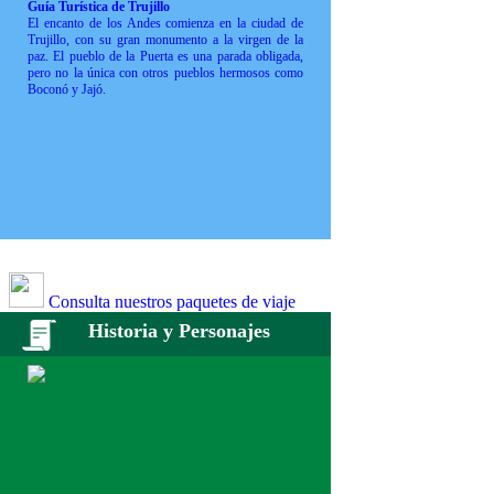
Guía Turística de Trujillo
El encanto de los Andes comienza en la ciudad de
Trujillo, con su gran monumento a la virgen de la
paz. El pueblo de la Puerta es una parada obligada,
pero no la única con otros pueblos hermosos como
Boconó y Jajó.
Consulta nuestros paquetes de viaje
Historia y Personajes