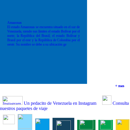
Amazonas
El estado Amazonas se encuentra situado en el sur de
Venezuela, siendo sus límites el estado Bolívar por el
norte; la República del Brasil; el estado Bolívar y
Brasil por el este y la República de Colombia por el
oeste. Su nombre se debe a su ubicación ge
+ mas
+ mas
+ mas
+ mas
Un pedacito de Venezuela en Instagram
Consulta
nuestros paquetes de viaje