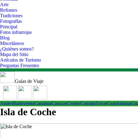
Arte
Refranes
Tradiciones
Fotografías
Principal
Fotos infrarrojas
Blog
Misceláneos
¿Quiénes somos?
Mapa del Sitio
Artículos de Turismo
Preguntas Freuentes
Guías de Viaje
Andes
Barlovento
Canaima
Caracas
Centro
ColoniaTovar
GranSabana
Gu
Isla de Coche