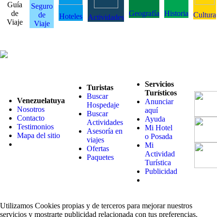
Guía
Seguro
de
Geografía
Historia
de
Cultura
Hoteles
Actividades
Viaje
Viaje
Servicios
Turistas
Turísticos
Buscar
Venezuelatuya
Anunciar
Hospedaje
Nosotros
aquí
Buscar
Contacto
Ayuda
Actividades
Testimonios
Mi Hotel
Asesoría en
Mapa del sitio
o Posada
viajes
Mi
Ofertas
Actividad
Paquetes
Turística
Publicidad
Utilizamos Cookies propias y de terceros para mejorar nuestros
servicios y mostrarte publicidad relacionada con tus preferencias.