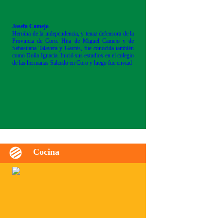
Josefa Camejo
Heroína de la independencia, y tenaz defensora de la
Provincia de Coro. Hija de Miguel Camejo y de
Sebastiana Talavera y Garcés, fue conocida también
como Doña Ignacia. Inició sus estudios en el colegio
de las hermanas Salcedo en Coro y luego fue enviad
Cocina