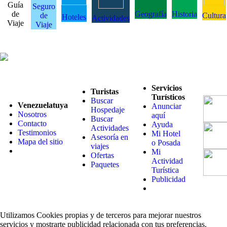
Guía
Seguro
de
Geografía
Historia
de
Cultura
Hoteles
Actividades
Viaje
Viaje
Servicios
Turistas
Turísticos
Buscar
Venezuelatuya
Anunciar
Hospedaje
Nosotros
aquí
Buscar
Contacto
Ayuda
Actividades
Testimonios
Mi Hotel
Asesoría en
Mapa del sitio
o Posada
viajes
Mi
Ofertas
Actividad
Paquetes
Turística
Publicidad
Utilizamos Cookies propias y de terceros para mejorar nuestros
servicios y mostrarte publicidad relacionada con tus preferencias.