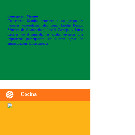
Concepción Mariño
Concepción Mariño pertenece a ese grupo de
heroínas venezolanas tales como Eulalia Ramos
Sánchez de Chamberlain, Josefa Camejo, y Luisa
Cáceres de Arismendi; las cuales tuvieron una
importante participación en nuestra gesta de
emancipación. En su caso, te
Cocina