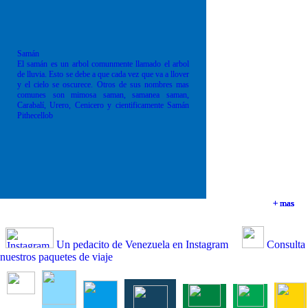
Samán
El samán es un arbol comunmente llamado el arbol
de lluvia. Esto se debe a que cada vez que va a llover
y el cielo se oscurece. Otros de sus nombres mas
comunes son mimosa saman, samanea saman,
Carabalí, Urero, Cenicero y cientificamente Samán
Pithecellob
+ mas
+ mas
+ mas
+ mas
Un pedacito de Venezuela en Instagram
Consulta
nuestros paquetes de viaje