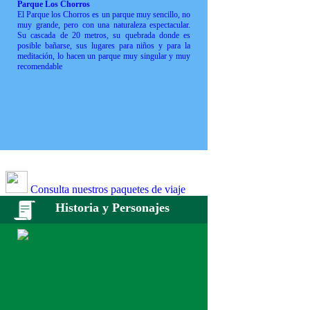
Parque Los Chorros
El Parque los Chorros es un parque muy sencillo, no
muy grande, pero con una naturaleza espectacular.
Su cascada de 20 metros, su quebrada donde es
posible bañarse, sus lugares para niños y para la
meditación, lo hacen un parque muy singular y muy
recomendable
Consulta nuestros paquetes de viaje
Historia y Personajes