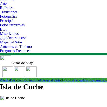
Arte
Refranes
Tradiciones
Fotografías
Principal
Fotos infrarrojas
Blog
Misceláneos
¿Quiénes somos?
Mapa del Sitio
Artículos de Turismo
Preguntas Freuentes
Guías de Viaje
Andes
Barlovento
Canaima
Caracas
Centro
ColoniaTovar
GranSabana
Gu
Isla de Coche