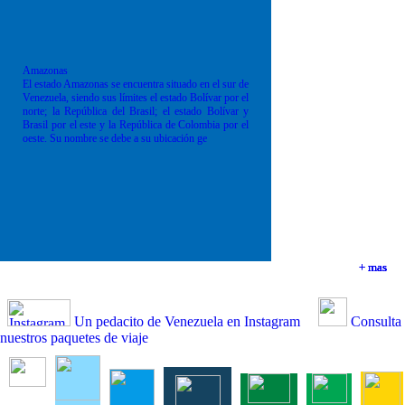
Amazonas
El estado Amazonas se encuentra situado en el sur de
Venezuela, siendo sus límites el estado Bolívar por el
norte; la República del Brasil; el estado Bolívar y
Brasil por el este y la República de Colombia por el
oeste. Su nombre se debe a su ubicación ge
+ mas
+ mas
+ mas
+ mas
Un pedacito de Venezuela en Instagram
Consulta
nuestros paquetes de viaje