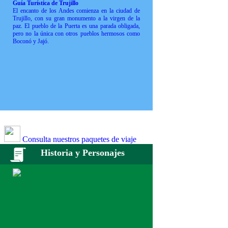
Guía Turística de Trujillo
El encanto de los Andes comienza en la ciudad de
Trujillo, con su gran monumento a la virgen de la
paz. El pueblo de la Puerta es una parada obligada,
pero no la única con otros pueblos hermosos como
Boconó y Jajó.
Consulta nuestros paquetes de viaje
Historia y Personajes