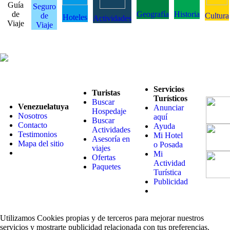
Guía
Seguro
de
Geografía
Historia
de
Cultura
Hoteles
Actividades
Viaje
Viaje
Servicios
Turistas
Turísticos
Buscar
Venezuelatuya
Anunciar
Hospedaje
Nosotros
aquí
Buscar
Contacto
Ayuda
Actividades
Testimonios
Mi Hotel
Asesoría en
Mapa del sitio
o Posada
viajes
Mi
Ofertas
Actividad
Paquetes
Turística
Publicidad
Utilizamos Cookies propias y de terceros para mejorar nuestros
servicios y mostrarte publicidad relacionada con tus preferencias.