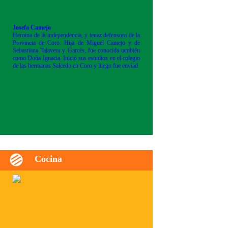
Josefa Camejo
Heroína de la independencia, y tenaz defensora de la
Provincia de Coro. Hija de Miguel Camejo y de
Sebastiana Talavera y Garcés, fue conocida también
como Doña Ignacia. Inició sus estudios en el colegio
de las hermanas Salcedo en Coro y luego fue enviad
Cocina