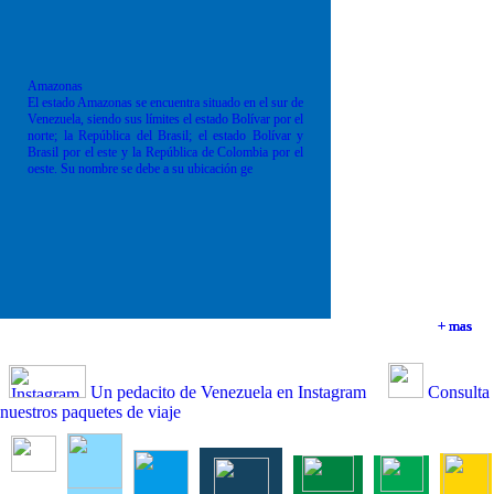
Amazonas
El estado Amazonas se encuentra situado en el sur de
Venezuela, siendo sus límites el estado Bolívar por el
norte; la República del Brasil; el estado Bolívar y
Brasil por el este y la República de Colombia por el
oeste. Su nombre se debe a su ubicación ge
+ mas
+ mas
+ mas
+ mas
Un pedacito de Venezuela en Instagram
Consulta
nuestros paquetes de viaje