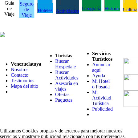
Guía
Seguro
de
Geografía
Historia
de
Cultura
Hoteles
Actividades
Viaje
Viaje
Servicios
Turistas
Turísticos
Buscar
Venezuelatuya
Anunciar
Hospedaje
Nosotros
aquí
Buscar
Contacto
Ayuda
Actividades
Testimonios
Mi Hotel
Asesoría en
Mapa del sitio
o Posada
viajes
Mi
Ofertas
Actividad
Paquetes
Turística
Publicidad
Utilizamos Cookies propias y de terceros para mejorar nuestros
servicios y mostrarte publicidad relacionada con tus preferencias.