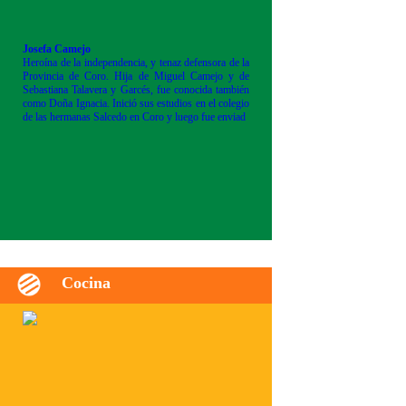
Josefa Camejo
Heroína de la independencia, y tenaz defensora de la
Provincia de Coro. Hija de Miguel Camejo y de
Sebastiana Talavera y Garcés, fue conocida también
como Doña Ignacia. Inició sus estudios en el colegio
de las hermanas Salcedo en Coro y luego fue enviad
Cocina