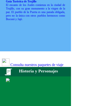
Guía Turística de Trujillo
El encanto de los Andes comienza en la ciudad de
Trujillo, con su gran monumento a la virgen de la
paz. El pueblo de la Puerta es una parada obligada,
pero no la única con otros pueblos hermosos como
Boconó y Jajó.
Consulta nuestros paquetes de viaje
Historia y Personajes