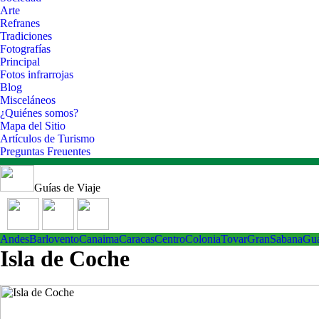
Arte
Refranes
Tradiciones
Fotografías
Principal
Fotos infrarrojas
Blog
Misceláneos
¿Quiénes somos?
Mapa del Sitio
Artículos de Turismo
Preguntas Freuentes
Guías de Viaje
Andes
Barlovento
Canaima
Caracas
Centro
ColoniaTovar
GranSabana
Gu
Isla de Coche