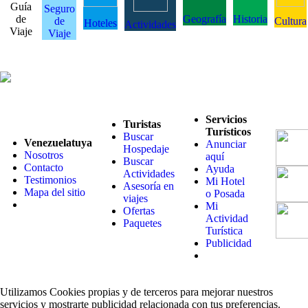
Guía
Seguro
de
Geografía
Historia
de
Cultura
Hoteles
Actividades
Viaje
Viaje
Servicios
Turistas
Turísticos
Buscar
Venezuelatuya
Anunciar
Hospedaje
Nosotros
aquí
Buscar
Contacto
Ayuda
Actividades
Testimonios
Mi Hotel
Asesoría en
Mapa del sitio
o Posada
viajes
Mi
Ofertas
Actividad
Paquetes
Turística
Publicidad
Utilizamos Cookies propias y de terceros para mejorar nuestros
servicios y mostrarte publicidad relacionada con tus preferencias.