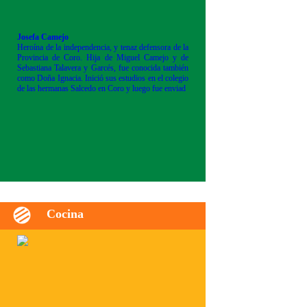
Josefa Camejo
Heroína de la independencia, y tenaz defensora de la
Provincia de Coro. Hija de Miguel Camejo y de
Sebastiana Talavera y Garcés, fue conocida también
como Doña Ignacia. Inició sus estudios en el colegio
de las hermanas Salcedo en Coro y luego fue enviad
Cocina