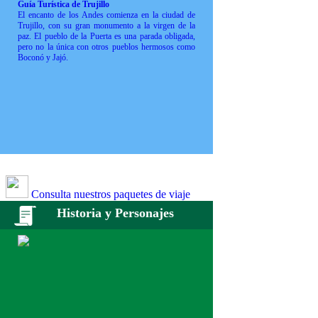
Guía Turística de Trujillo
El encanto de los Andes comienza en la ciudad de
Trujillo, con su gran monumento a la virgen de la
paz. El pueblo de la Puerta es una parada obligada,
pero no la única con otros pueblos hermosos como
Boconó y Jajó.
Consulta nuestros paquetes de viaje
Historia y Personajes