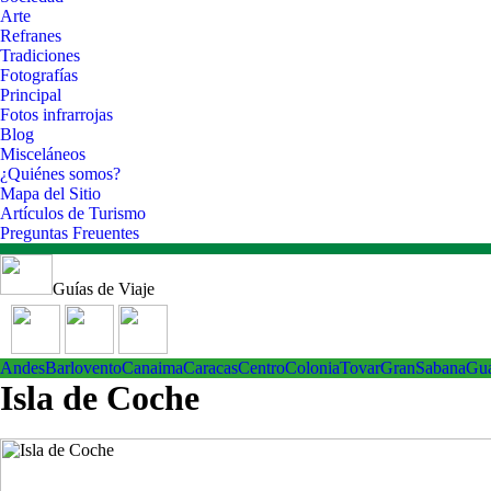
Arte
Refranes
Tradiciones
Fotografías
Principal
Fotos infrarrojas
Blog
Misceláneos
¿Quiénes somos?
Mapa del Sitio
Artículos de Turismo
Preguntas Freuentes
Guías de Viaje
Andes
Barlovento
Canaima
Caracas
Centro
ColoniaTovar
GranSabana
Gu
Isla de Coche