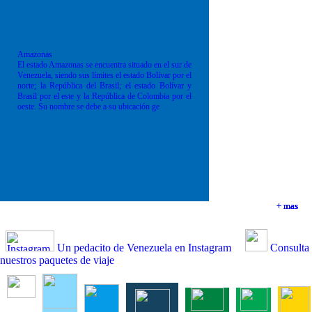
Amazonas
El estado Amazonas se encuentra situado en el sur de
Venezuela, siendo sus límites el estado Bolívar por el
norte; la República del Brasil; el estado Bolívar y
Brasil por el este y la República de Colombia por el
oeste. Su nombre se debe a su ubicación ge
+ mas
+ mas
+ mas
+ mas
Un pedacito de Venezuela en Instagram
Consulta
nuestros paquetes de viaje