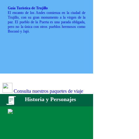
Guía Turística de Trujillo
El encanto de los Andes comienza en la ciudad de
Trujillo, con su gran monumento a la virgen de la
paz. El pueblo de la Puerta es una parada obligada,
pero no la única con otros pueblos hermosos como
Boconó y Jajó.
Consulta nuestros paquetes de viaje
Historia y Personajes