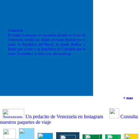
Amazonas
El estado Amazonas se encuentra situado en el sur de
Venezuela, siendo sus límites el estado Bolívar por el
norte; la República del Brasil; el estado Bolívar y
Brasil por el este y la República de Colombia por el
oeste. Su nombre se debe a su ubicación ge
+ mas
+ mas
+ mas
+ mas
Un pedacito de Venezuela en Instagram
Consulta
nuestros paquetes de viaje