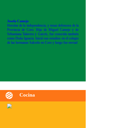
Josefa Camejo
Heroína de la independencia, y tenaz defensora de la
Provincia de Coro. Hija de Miguel Camejo y de
Sebastiana Talavera y Garcés, fue conocida también
como Doña Ignacia. Inició sus estudios en el colegio
de las hermanas Salcedo en Coro y luego fue enviad
Cocina