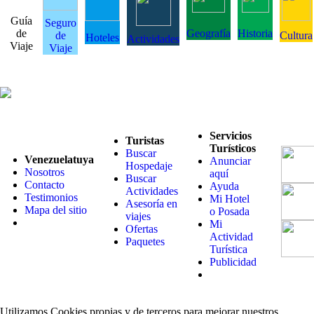
Guía
Seguro
de
Geografía
Historia
de
Cultura
Hoteles
Actividades
Viaje
Viaje
Servicios
Turistas
Turísticos
Buscar
Venezuelatuya
Anunciar
Hospedaje
Nosotros
aquí
Buscar
Contacto
Ayuda
Actividades
Testimonios
Mi Hotel
Asesoría en
Mapa del sitio
o Posada
viajes
Mi
Ofertas
Actividad
Paquetes
Turística
Publicidad
Utilizamos Cookies propias y de terceros para mejorar nuestros