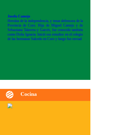
Josefa Camejo
Heroína de la independencia, y tenaz defensora de la
Provincia de Coro. Hija de Miguel Camejo y de
Sebastiana Talavera y Garcés, fue conocida también
como Doña Ignacia. Inició sus estudios en el colegio
de las hermanas Salcedo en Coro y luego fue enviad
Cocina