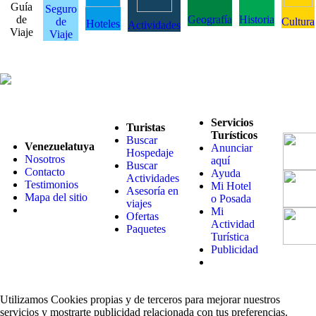
Guía
Seguro
de
Geografía
Historia
de
Cultura
Hoteles
Actividades
Viaje
Viaje
Servicios
Turistas
Turísticos
Buscar
Venezuelatuya
Anunciar
Hospedaje
Nosotros
aquí
Buscar
Contacto
Ayuda
Actividades
Testimonios
Mi Hotel
Asesoría en
Mapa del sitio
o Posada
viajes
Mi
Ofertas
Actividad
Paquetes
Turística
Publicidad
Utilizamos Cookies propias y de terceros para mejorar nuestros
servicios y mostrarte publicidad relacionada con tus preferencias.