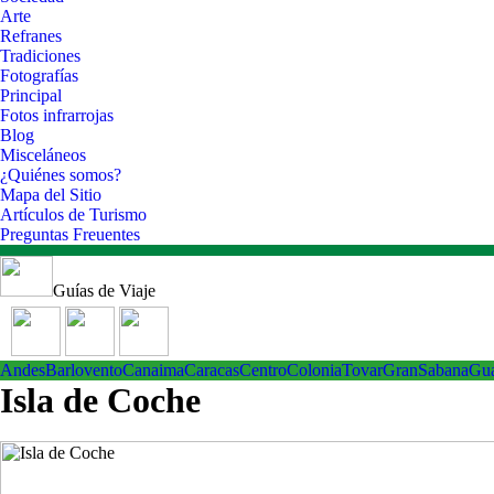
Arte
Refranes
Tradiciones
Fotografías
Principal
Fotos infrarrojas
Blog
Misceláneos
¿Quiénes somos?
Mapa del Sitio
Artículos de Turismo
Preguntas Freuentes
Guías de Viaje
Andes
Barlovento
Canaima
Caracas
Centro
ColoniaTovar
GranSabana
Gu
Isla de Coche