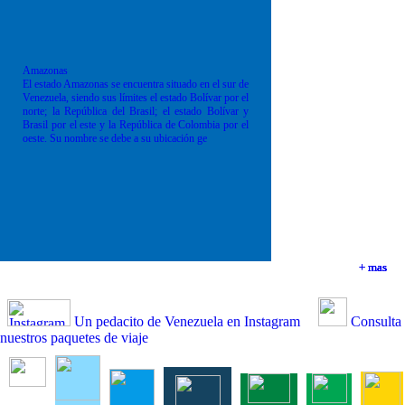
Amazonas
El estado Amazonas se encuentra situado en el sur de
Venezuela, siendo sus límites el estado Bolívar por el
norte; la República del Brasil; el estado Bolívar y
Brasil por el este y la República de Colombia por el
oeste. Su nombre se debe a su ubicación ge
+ mas
+ mas
+ mas
+ mas
Un pedacito de Venezuela en Instagram
Consulta
nuestros paquetes de viaje