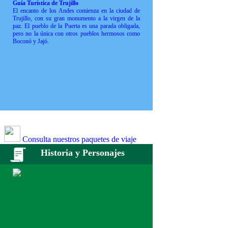
Guía Turística de Trujillo
El encanto de los Andes comienza en la ciudad de
Trujillo, con su gran monumento a la virgen de la
paz. El pueblo de la Puerta es una parada obligada,
pero no la única con otros pueblos hermosos como
Boconó y Jajó.
Consulta nuestros paquetes de viaje
Historia y Personajes