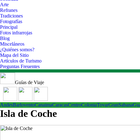
Arte
Refranes
Tradiciones
Fotografías
Principal
Fotos infrarrojas
Blog
Misceláneos
¿Quiénes somos?
Mapa del Sitio
Artículos de Turismo
Preguntas Freuentes
Guías de Viaje
Andes
Barlovento
Canaima
Caracas
Centro
ColoniaTovar
GranSabana
Gu
Isla de Coche