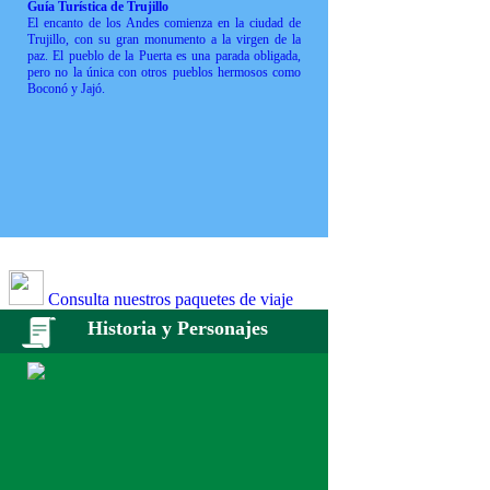
Guía Turística de Trujillo
El encanto de los Andes comienza en la ciudad de
Trujillo, con su gran monumento a la virgen de la
paz. El pueblo de la Puerta es una parada obligada,
pero no la única con otros pueblos hermosos como
Boconó y Jajó.
Consulta nuestros paquetes de viaje
Historia y Personajes