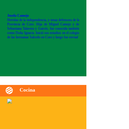
Josefa Camejo
Heroína de la independencia, y tenaz defensora de la
Provincia de Coro. Hija de Miguel Camejo y de
Sebastiana Talavera y Garcés, fue conocida también
como Doña Ignacia. Inició sus estudios en el colegio
de las hermanas Salcedo en Coro y luego fue enviad
Cocina