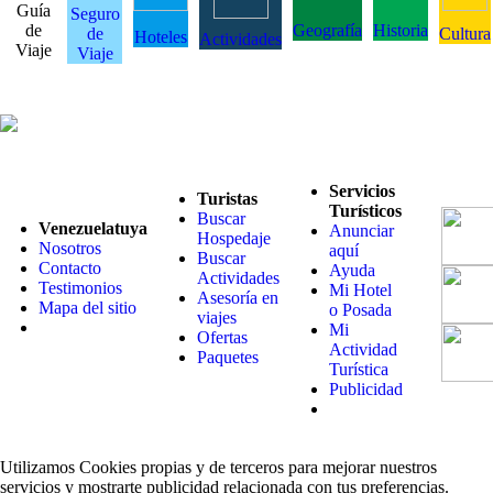
Guía
Seguro
de
Geografía
Historia
de
Cultura
Hoteles
Actividades
Viaje
Viaje
Servicios
Turistas
Turísticos
Buscar
Venezuelatuya
Anunciar
Hospedaje
Nosotros
aquí
Buscar
Contacto
Ayuda
Actividades
Testimonios
Mi Hotel
Asesoría en
Mapa del sitio
o Posada
viajes
Mi
Ofertas
Actividad
Paquetes
Turística
Publicidad
Utilizamos Cookies propias y de terceros para mejorar nuestros
servicios y mostrarte publicidad relacionada con tus preferencias.