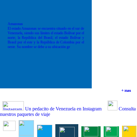
Amazonas
El estado Amazonas se encuentra situado en el sur de
Venezuela, siendo sus límites el estado Bolívar por el
norte; la República del Brasil; el estado Bolívar y
Brasil por el este y la República de Colombia por el
oeste. Su nombre se debe a su ubicación ge
+ mas
+ mas
+ mas
+ mas
Un pedacito de Venezuela en Instagram
Consulta
nuestros paquetes de viaje