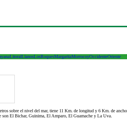
ayana
Litoral
Llanos
LosRoques
Margarita
Morrocoy
Occidente
Oriente
 metros sobre el nivel del mar, tiene 11 Km. de longitud y 6 Km. de an
che son El Bichar, Guinima, El Amparo, El Guamache y La Uva.