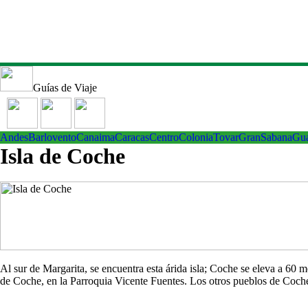
Guías de Viaje
Andes
Barlovento
Canaima
Caracas
Centro
ColoniaTovar
GranSabana
Gu
Isla de Coche
Al sur de Margarita, se encuentra esta árida isla; Coche se eleva a 60
de Coche, en la Parroquia Vicente Fuentes. Los otros pueblos de Co