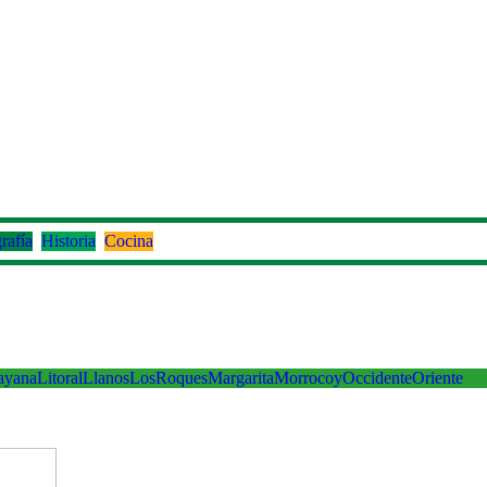
rafía
Historia
Cocina
ayana
Litoral
Llanos
LosRoques
Margarita
Morrocoy
Occidente
Oriente