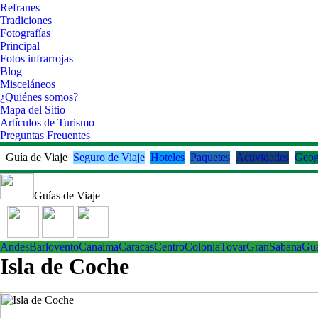
Refranes
Tradiciones
Fotografías
Principal
Fotos infrarrojas
Blog
Misceláneos
¿Quiénes somos?
Mapa del Sitio
Artículos de Turismo
Preguntas Freuentes
Guía de Viaje
Seguro de Viaje
Hoteles
Paquetes
Actividades
Geog
Guías de Viaje
Andes
Barlovento
Canaima
Caracas
Centro
ColoniaTovar
GranSabana
Gu
Isla de Coche