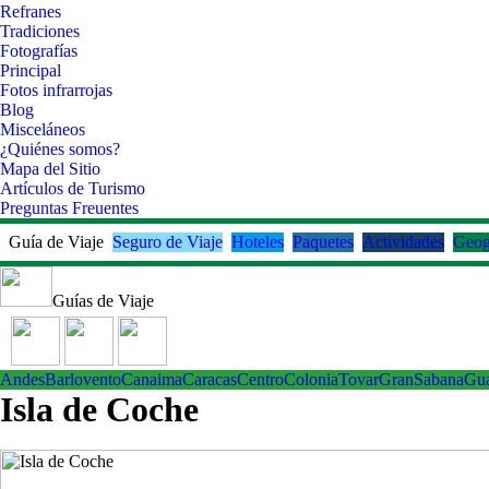
Refranes
Tradiciones
Fotografías
Principal
Fotos infrarrojas
Blog
Misceláneos
¿Quiénes somos?
Mapa del Sitio
Artículos de Turismo
Preguntas Freuentes
Guía de Viaje
Seguro de Viaje
Hoteles
Paquetes
Actividades
Geog
Guías de Viaje
Andes
Barlovento
Canaima
Caracas
Centro
ColoniaTovar
GranSabana
Gu
Isla de Coche