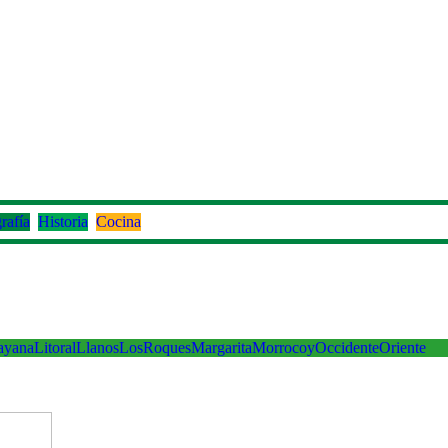
rafía
Historia
Cocina
ayana
Litoral
Llanos
LosRoques
Margarita
Morrocoy
Occidente
Oriente