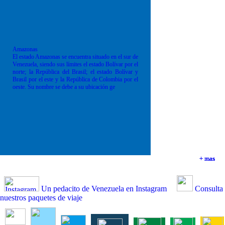
Amazonas
El estado Amazonas se encuentra situado en el sur de
Venezuela, siendo sus límites el estado Bolívar por el
norte; la República del Brasil; el estado Bolívar y
Brasil por el este y la República de Colombia por el
oeste. Su nombre se debe a su ubicación ge
+ mas
+ mas
+ mas
+ mas
Un pedacito de Venezuela en Instagram
Consulta
nuestros paquetes de viaje