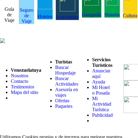
Guía
Seguro
de
Geografía
Historia
de
Cultura
Hoteles
Actividades
Viaje
Viaje
Servicios
Turistas
Turísticos
Buscar
Venezuelatuya
Anunciar
Hospedaje
Nosotros
aquí
Buscar
Contacto
Ayuda
Actividades
Testimonios
Mi Hotel
Asesoría en
Mapa del sitio
o Posada
viajes
Mi
Ofertas
Actividad
Paquetes
Turística
Publicidad
Utilizamos Cookies propias y de terceros para mejorar nuestros