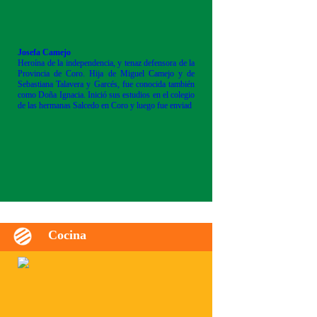
Josefa Camejo
Heroína de la independencia, y tenaz defensora de la
Provincia de Coro. Hija de Miguel Camejo y de
Sebastiana Talavera y Garcés, fue conocida también
como Doña Ignacia. Inició sus estudios en el colegio
de las hermanas Salcedo en Coro y luego fue enviad
Cocina