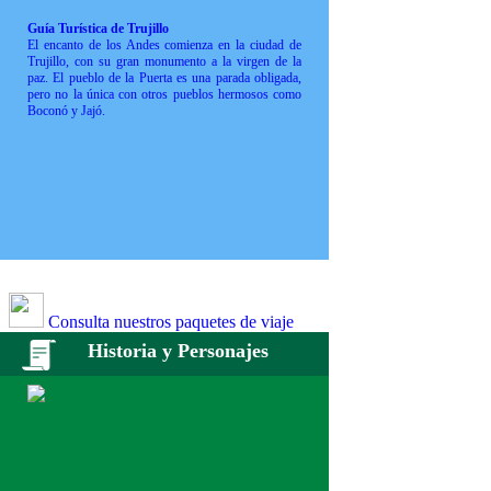
Guía Turística de Trujillo
El encanto de los Andes comienza en la ciudad de
Trujillo, con su gran monumento a la virgen de la
paz. El pueblo de la Puerta es una parada obligada,
pero no la única con otros pueblos hermosos como
Boconó y Jajó.
Consulta nuestros paquetes de viaje
Historia y Personajes