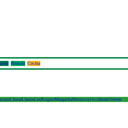
rafía
Historia
Cocina
ayana
Litoral
Llanos
LosRoques
Margarita
Morrocoy
Occidente
Oriente