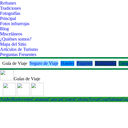
Refranes
Tradiciones
Fotografías
Principal
Fotos infrarrojas
Blog
Misceláneos
¿Quiénes somos?
Mapa del Sitio
Artículos de Turismo
Preguntas Freuentes
Guía de Viaje
Seguro de Viaje
Hoteles
Paquetes
Actividades
Geog
Guías de Viaje
Andes
Barlovento
Canaima
Caracas
Centro
ColoniaTovar
GranSabana
Gu