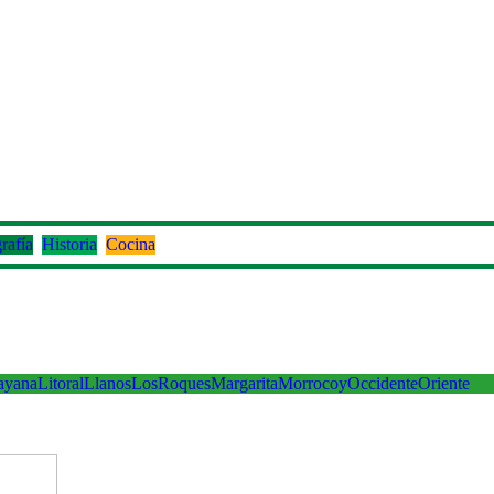
rafía
Historia
Cocina
ayana
Litoral
Llanos
LosRoques
Margarita
Morrocoy
Occidente
Oriente