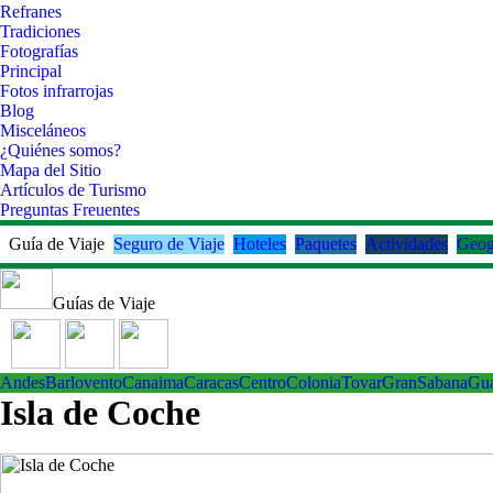
Refranes
Tradiciones
Fotografías
Principal
Fotos infrarrojas
Blog
Misceláneos
¿Quiénes somos?
Mapa del Sitio
Artículos de Turismo
Preguntas Freuentes
Guía de Viaje
Seguro de Viaje
Hoteles
Paquetes
Actividades
Geog
Guías de Viaje
Andes
Barlovento
Canaima
Caracas
Centro
ColoniaTovar
GranSabana
Gu
Isla de Coche