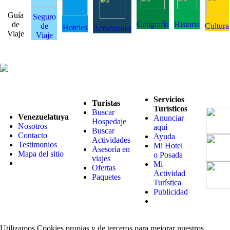
Guía
Seguro
de
Geografía
Historia
de
Cultura
Hoteles
Actividades
Viaje
Viaje
Servicios
Turistas
Turísticos
Buscar
Venezuelatuya
Anunciar
Hospedaje
Nosotros
aquí
Buscar
Contacto
Ayuda
Actividades
Testimonios
Mi Hotel
Asesoría en
Mapa del sitio
o Posada
viajes
Mi
Ofertas
Actividad
Paquetes
Turística
Publicidad
Utilizamos Cookies propias y de terceros para mejorar nuestros