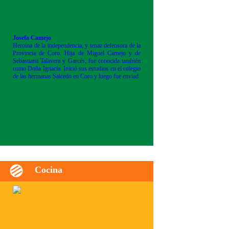
Josefa Camejo
Heroína de la independencia, y tenaz defensora de la
Provincia de Coro. Hija de Miguel Camejo y de
Sebastiana Talavera y Garcés, fue conocida también
como Doña Ignacia. Inició sus estudios en el colegio
de las hermanas Salcedo en Coro y luego fue enviad
Cocina