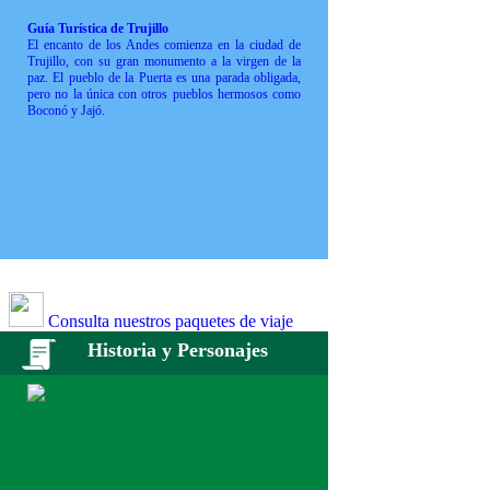
Guía Turística de Trujillo
El encanto de los Andes comienza en la ciudad de
Trujillo, con su gran monumento a la virgen de la
paz. El pueblo de la Puerta es una parada obligada,
pero no la única con otros pueblos hermosos como
Boconó y Jajó.
Consulta nuestros paquetes de viaje
Historia y Personajes