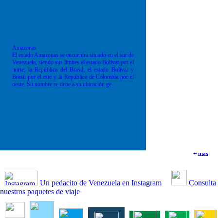
Amazonas
El estado Amazonas se encuentra situado en el sur de
Venezuela, siendo sus límites el estado Bolívar por el
norte; la República del Brasil; el estado Bolívar y
Brasil por el este y la República de Colombia por el
oeste. Su nombre se debe a su ubicación ge
+ mas
+ mas
+ mas
+ mas
Un pedacito de Venezuela en Instagram
Consulta
nuestros paquetes de viaje