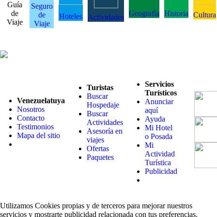
Guía
Seguro
de
Geografía
Historia
de
Cultura
Hoteles
Actividades
Viaje
Viaje
Servicios
Turistas
Turísticos
Buscar
Venezuelatuya
Anunciar
Hospedaje
Nosotros
aquí
Buscar
Contacto
Ayuda
Actividades
Testimonios
Mi Hotel
Asesoría en
Mapa del sitio
o Posada
viajes
Mi
Ofertas
Actividad
Paquetes
Turística
Publicidad
Utilizamos Cookies propias y de terceros para mejorar nuestros
servicios y mostrarte publicidad relacionada con tus preferencias.