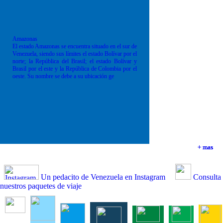
Amazonas
El estado Amazonas se encuentra situado en el sur de
Venezuela, siendo sus límites el estado Bolívar por el
norte; la República del Brasil; el estado Bolívar y
Brasil por el este y la República de Colombia por el
oeste. Su nombre se debe a su ubicación ge
+ mas
+ mas
+ mas
+ mas
Un pedacito de Venezuela en Instagram
Consulta
nuestros paquetes de viaje