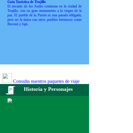
Guía Turística de Trujillo
El encanto de los Andes comienza en la ciudad de
Trujillo, con su gran monumento a la virgen de la
paz. El pueblo de la Puerta es una parada obligada,
pero no la única con otros pueblos hermosos como
Boconó y Jajó.
Consulta nuestros paquetes de viaje
Historia y Personajes