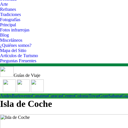
Arte
Refranes
Tradiciones
Fotografías
Principal
Fotos infrarrojas
Blog
Misceláneos
¿Quiénes somos?
Mapa del Sitio
Artículos de Turismo
Preguntas Freuentes
Guías de Viaje
Andes
Barlovento
Canaima
Caracas
Centro
ColoniaTovar
GranSabana
Gu
Isla de Coche