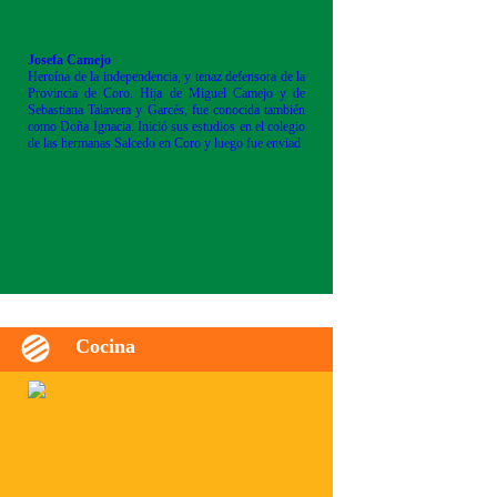
Josefa Camejo
Heroína de la independencia, y tenaz defensora de la
Provincia de Coro. Hija de Miguel Camejo y de
Sebastiana Talavera y Garcés, fue conocida también
como Doña Ignacia. Inició sus estudios en el colegio
de las hermanas Salcedo en Coro y luego fue enviad
Cocina