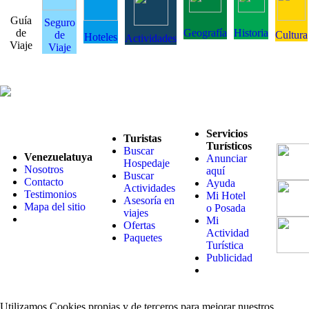
Guía
Seguro
de
Geografía
Historia
de
Cultura
Hoteles
Actividades
Viaje
Viaje
Servicios
Turistas
Turísticos
Buscar
Venezuelatuya
Anunciar
Hospedaje
Nosotros
aquí
Buscar
Contacto
Ayuda
Actividades
Testimonios
Mi Hotel
Asesoría en
Mapa del sitio
o Posada
viajes
Mi
Ofertas
Actividad
Paquetes
Turística
Publicidad
Utilizamos Cookies propias y de terceros para mejorar nuestros