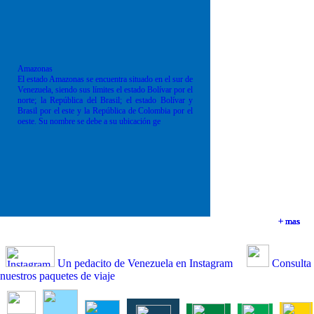
Amazonas
El estado Amazonas se encuentra situado en el sur de
Venezuela, siendo sus límites el estado Bolívar por el
norte; la República del Brasil; el estado Bolívar y
Brasil por el este y la República de Colombia por el
oeste. Su nombre se debe a su ubicación ge
+ mas
+ mas
+ mas
+ mas
Un pedacito de Venezuela en Instagram
Consulta
nuestros paquetes de viaje