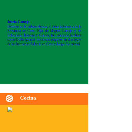
Josefa Camejo
Heroína de la independencia, y tenaz defensora de la
Provincia de Coro. Hija de Miguel Camejo y de
Sebastiana Talavera y Garcés, fue conocida también
como Doña Ignacia. Inició sus estudios en el colegio
de las hermanas Salcedo en Coro y luego fue enviad
Cocina