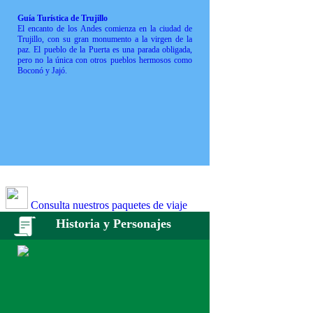
Guía Turística de Trujillo
El encanto de los Andes comienza en la ciudad de
Trujillo, con su gran monumento a la virgen de la
paz. El pueblo de la Puerta es una parada obligada,
pero no la única con otros pueblos hermosos como
Boconó y Jajó.
Consulta nuestros paquetes de viaje
Historia y Personajes