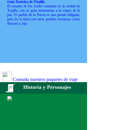
Guía Turística de Trujillo
El encanto de los Andes comienza en la ciudad de
Trujillo, con su gran monumento a la virgen de la
paz. El pueblo de la Puerta es una parada obligada,
pero no la única con otros pueblos hermosos como
Boconó y Jajó.
Consulta nuestros paquetes de viaje
Historia y Personajes