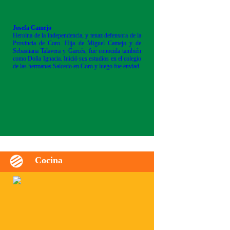
Josefa Camejo
Heroína de la independencia, y tenaz defensora de la
Provincia de Coro. Hija de Miguel Camejo y de
Sebastiana Talavera y Garcés, fue conocida también
como Doña Ignacia. Inició sus estudios en el colegio
de las hermanas Salcedo en Coro y luego fue enviad
Cocina