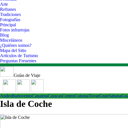
Arte
Refranes
Tradiciones
Fotografías
Principal
Fotos infrarrojas
Blog
Misceláneos
¿Quiénes somos?
Mapa del Sitio
Artículos de Turismo
Preguntas Freuentes
Guías de Viaje
Andes
Barlovento
Canaima
Caracas
Centro
ColoniaTovar
GranSabana
Gu
Isla de Coche