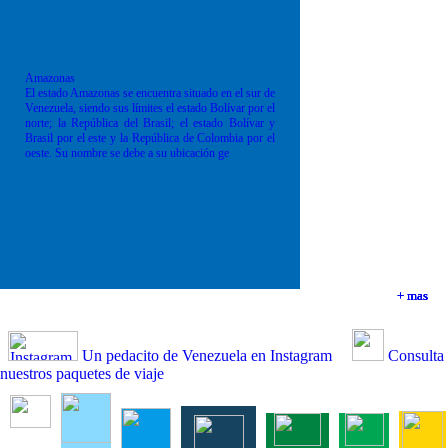
Amazonas
El estado Amazonas se encuentra situado en el sur de
Venezuela, siendo sus límites el estado Bolívar por el
norte; la República del Brasil; el estado Bolívar y
Brasil por el este y la República de Colombia por el
oeste. Su nombre se debe a su ubicación ge
+ mas
+ mas
+ mas
+ mas
Un pedacito de Venezuela en Instagram
Consulta
nuestros paquetes de viaje