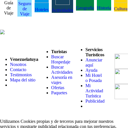
Guía
Seguro
de
Geografía
Historia
de
Cultura
Hoteles
Actividades
Viaje
Viaje
Servicios
Turistas
Turísticos
Buscar
Venezuelatuya
Anunciar
Hospedaje
Nosotros
aquí
Buscar
Contacto
Ayuda
Actividades
Testimonios
Mi Hotel
Asesoría en
Mapa del sitio
o Posada
viajes
Mi
Ofertas
Actividad
Paquetes
Turística
Publicidad
Utilizamos Cookies propias y de terceros para mejorar nuestros
servicios y mostrarte publicidad relacionada con tus preferencias.