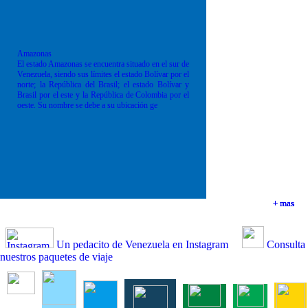
Amazonas
El estado Amazonas se encuentra situado en el sur de
Venezuela, siendo sus límites el estado Bolívar por el
norte; la República del Brasil; el estado Bolívar y
Brasil por el este y la República de Colombia por el
oeste. Su nombre se debe a su ubicación ge
+ mas
+ mas
+ mas
+ mas
Un pedacito de Venezuela en Instagram
Consulta
nuestros paquetes de viaje