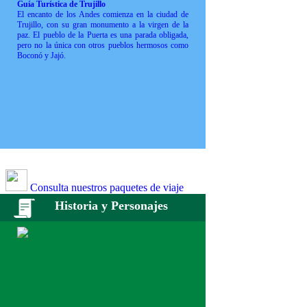
Guía Turística de Trujillo
El encanto de los Andes comienza en la ciudad de
Trujillo, con su gran monumento a la virgen de la
paz. El pueblo de la Puerta es una parada obligada,
pero no la única con otros pueblos hermosos como
Boconó y Jajó.
Consulta nuestros paquetes de viaje
Historia y Personajes