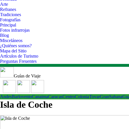
Arte
Refranes
Tradiciones
Fotografías
Principal
Fotos infrarrojas
Blog
Misceláneos
¿Quiénes somos?
Mapa del Sitio
Artículos de Turismo
Preguntas Freuentes
Guías de Viaje
Andes
Barlovento
Canaima
Caracas
Centro
ColoniaTovar
GranSabana
Gu
Isla de Coche