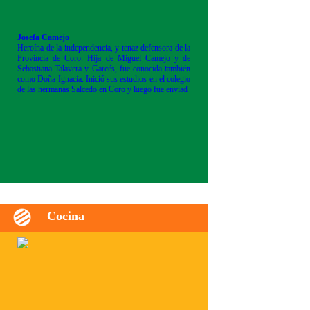
Josefa Camejo
Heroína de la independencia, y tenaz defensora de la
Provincia de Coro. Hija de Miguel Camejo y de
Sebastiana Talavera y Garcés, fue conocida también
como Doña Ignacia. Inició sus estudios en el colegio
de las hermanas Salcedo en Coro y luego fue enviad
Cocina