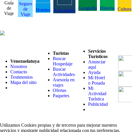
Guía
Seguro
de
Geografía
Historia
de
Cultura
Hoteles
Actividades
Viaje
Viaje
Servicios
Turistas
Turísticos
Buscar
Venezuelatuya
Anunciar
Hospedaje
Nosotros
aquí
Buscar
Contacto
Ayuda
Actividades
Testimonios
Mi Hotel
Asesoría en
Mapa del sitio
o Posada
viajes
Mi
Ofertas
Actividad
Paquetes
Turística
Publicidad
Utilizamos Cookies propias y de terceros para mejorar nuestros
servicios y mostrarte publicidad relacionada con tus preferencias.